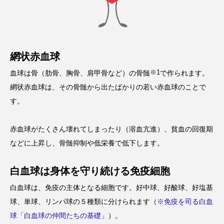
網状赤血球
※1
血球は骨（肋骨、胸骨、肩甲骨など）の骨髄
で作られます。
網状赤血球は、その骨髄から出たばかりの若い赤血球のことで
す。
赤血球がたくさん壊れてしまったり（溶血亢進）、貧血の回復期
などに上昇し、骨髄抑制や低栄養で低下します。
白血球は身体を守り続ける免疫細胞
白血球は、免疫の主体となる細胞です。好中球、好酸球、好塩基
球、単球、リンパ球の５種類に分けられます（
※免疫を司る白血
球「白血球の仲間たちの基礎」
）。