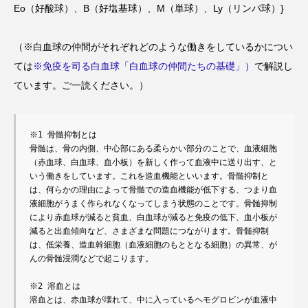
Eo（好酸球）、B（好塩基球）、M（単球）、Ly（リンパ球）}
（※白血球の仲間がそれぞれどのような働きをしているかについ
ては
※免疫を司る白血球「白血球の仲間たちの基礎」）
で解説し
ています。ご一読ください。）
※1 骨髄抑制とは
骨髄は、骨の内側、中心部にある柔らかい部分のことで、血液細胞
（赤血球、白血球、血小板）を新しく作って血液中に送り出す、と
いう働きをしています。これを造血機能といいます。骨髄抑制と
は、何らかの理由によって骨髄での造血機能が低下する、つまり血
液細胞がうまく作られなくなってしまう状態のことです。骨髄抑制
により赤血球が減ると貧血、白血球が減ると免疫の低下、血小板が
減ると出血傾向など、さまざまな問題につながります。骨髄抑制
は、低栄養、造血幹細胞（血液細胞のもととなる細胞）の異常、が
んの骨髄浸潤などで起こります。
※2 溶血とは
溶血とは、赤血球が壊れて、中に入っているヘモグロビンが血液中