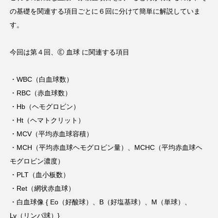
タ解析に基づく個別化栄養療法」
と効果的な摂取方法」
の基礎を関連する項目ごとに６回に分けて簡単に解説していま
2026.01.16
2024.08.26
す。
TAG LIST
今回は第４回、Ⓔ 血球 に関連する項目
CoQ10
DHA
EPA
α-リポ酸
・WBC（白血球数）
・RBC（赤血球数）
αリポ酸
オメガ3・EPA
・Hb（ヘモグロビン）
オメガ3・EPA・DHA
カリウム
カルシウム
・Ht（ヘマトクリット）
・MCV（平均赤血球容積）
クロム
グルタミン
ケイ素
セレン
・MCH（平均赤血球ヘモグロビン量）、MCHC（平均赤血球ヘ
タンパク質
ナイアシン
ナトリウム
モグロビン濃度）
・PLT（血小板数）
パントテン酸
ビタミン
ビタミンA
・Ret（網状赤血球）
ビタミンB
ビタミンB6
ビタミンB群
・白血球像 { Eo（好酸球）、B（好塩基球）、M（単球）、
Ly（リンパ球）}