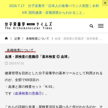
2026.7.17 分子栄養学「日本人の食事バランス実態｜令和
The Orthomolecular Times
6年 国民健康・栄養調査からわかること」
分子栄養学とは
子供（成長期）
NEW POST
記事
各種検査について
血液・尿検査の意義④「基本検査 Ⓔ 血球」
各種検査について
分子栄養学とは
子供（成長期）
血液・尿検査の意義④「基本検査 Ⓔ 血球」
2023.07.31
健康管理を目的とした分子栄養学の基本ツールとして利用される
のが、全部で69項目の
・血液と尿の検査セット「K-01」
です（
血液検査の意義①
）。
分子栄養学「金子メソッド（Kan
子供の栄養「現代の子どもたち
eko’s method）とは？血液デー
必要なビタミンB群：その重要
これらの詳細な血液・尿検査項目を調べると何がわかるのか、そ