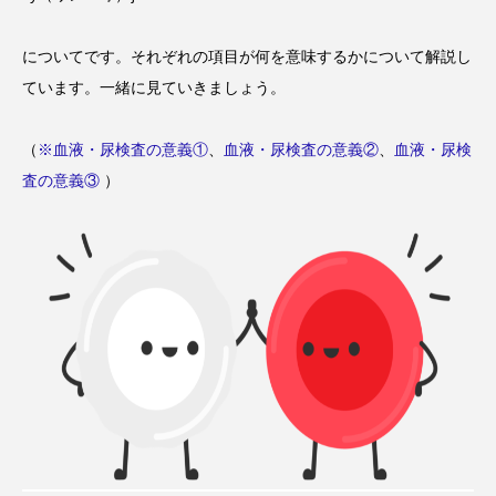
ビタミンC
ビタミンD
ビタミンE
ビタミンK
プレバイオティクス
についてです。それぞれの項目が何を意味するかについて解説し
ています。一緒に見ていきましょう。
プロバイオティクス
マグネシウム
マンガン
モリブデン
ヨウ素
亜鉛
（
※血液・尿検査の意義①
、
血液・尿検査の意義②
、
血液・尿検
査の意義③
）
亜鉛、銅
亜鉛・銅
免疫
口腔内環境
微量ミネラル
糖質
糖質・血糖値
脂溶性ビタミン
腸内環境
血糖値
貧血
貧血 鉄
貧血鉄
酵素
鉄
鉄、
銅
食物繊維