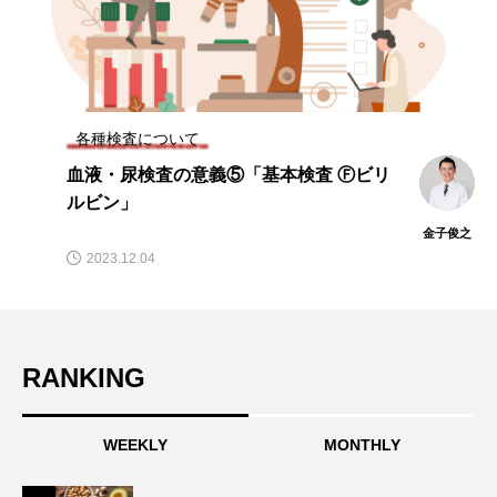
各種検査について
血液・尿検査の意義⑤「基本検査 Ⓕビリ
ルビン」
金子俊之
2023.12.04
RANKING
WEEKLY
MONTHLY