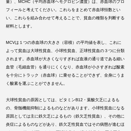
量）、MCHC（平均赤血球ヘモグロビン濃度）は、赤血球のプロ
フィールと考えてください。これらをまとめて赤血球恒数とい
い、これらを組み合わせて考えることで、貧血の種類を判断する
材料とします。
MCVは１つの赤血球の大きさ（容積）の平均値を表し、これに
よって貧血は大球性貧血、小球性貧血、正球性貧血の３つに分類
されます。赤血球が大きくなりすぎれば血液の通り道である細い
血管（毛細血管）を通りにくくなり、赤血球が小さすぎれば酸素
を十分にトラック（赤血球）に乗せることができず、全身にうま
く酸素を運ぶことができません。
大球性貧血の原因としては、ビタミンB12・葉酸欠乏によるも
の、骨髄機能抑制によるものなどがあります。小球性貧血になる
原因としては主に鉄欠乏によるもの（鉄欠乏性貧血）、その他に
炎症によるものなどがあり、鉄欠乏性貧血ではその病態が進むほ