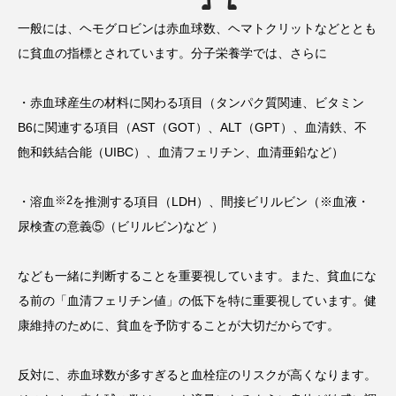
一般には、ヘモグロビンは赤血球数、ヘマトクリットなどととも
に貧血の指標とされています。分子栄養学では、さらに
・赤血球産生の材料に関わる項目（タンパク質関連、ビタミン
B6に関連する項目（AST（GOT）、ALT（GPT）、血清鉄、不
飽和鉄結合能（UIBC）、血清フェリチン、血清亜鉛など）
※2
・溶血
を推測する項目（LDH）、間接ビリルビン（※血液・
尿検査の意義⑤（ビリルビン)など ）
なども一緒に判断することを重要視しています。また、貧血にな
る前の「血清フェリチン値」の低下を特に重要視しています。健
康維持のために、貧血を予防することが大切だからです。
反対に、赤血球数が多すぎると血栓症のリスクが高くなります。