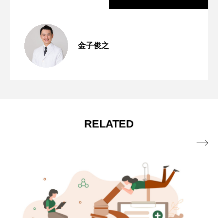
分子栄養学「ビタミンB6が働くために必
2026.06.19
金子俊之
分子栄養学「金子メソッド（Kaneko’s
2026.01.16
要なビタミンB2の役割」
むくみの原因は血液中のアルブミン不
2025.10.17
method）とは？血液データ解析に基づく
RELATED
足？毛細血管の水分量を保つタンパク質
個別化栄養療法」

のメカニズム