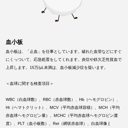
血小板
血小板は、「止血」を仕事としています。破れた血管などにすぐ
にくっついて、応急処置をしてくれます。炎症や鉄欠乏性貧血で
上昇します。15万/μL未満は、血小板減少症を疑います。
＜血球に関する検査項目＞
WBC（白血球数）、RBC（赤血球数）、Hb（ヘモグロビン）、
Ht（ヘマトクリット）、MCV（平均赤血球容積）、MCH（平均
赤血球ヘモグロビン量）、MCHC（平均赤血球ヘモグロビン濃
度）、PLT（血小板数）、Ret（網状赤血球）、白血球像 {