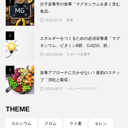
1
1
分子栄養学の食事「マグネシウムを多く含む
食品」
食事
2025.07.07
2
2
エネルギーをつくるための必須栄養素「マグ
ネシウム、ビタミンB群、CoQ10、鉄」
スポーツ栄養学
2023.09.04
3
3
栄養アプローチに欠かせない！最初のステッ
プ「消化と吸収」
ヘルシーエイジング
2023.08.17
THEME
カルシウム
クロム
ケイ素
セレン