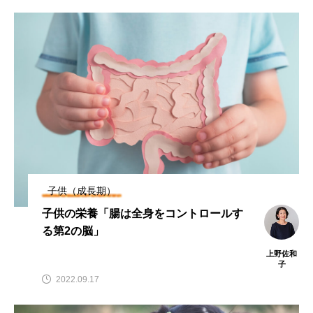
ビタミンC
ビタミンD
ビタミンE
ビタミンK
プレバイオティクス
プロバイオティクス
マグネシウム
マンガン
モリブデン
ヨウ素
亜鉛
亜鉛、銅
亜鉛・銅
免疫
口腔内環境
微量ミネラル
糖質
糖質・血糖値
脂溶性ビタミン
腸内環境
血糖値
子供（成長期）
子供の栄養「腸は全身をコントロールす
貧血
貧血 鉄
貧血鉄
酵素
鉄
る第2の脳」
鉄、
銅
食物繊維
上野佐和
子
2022.09.17