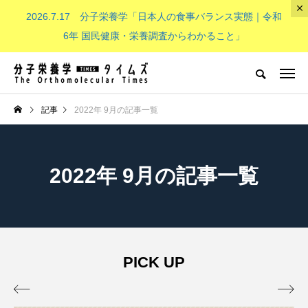
2026.7.17 分子栄養学「日本人の食事バランス実態｜令和
The Orthomolecular Times
6年 国民健康・栄養調査からわかること」
分子栄養学とは
子供（成長期）
NEW POST
記事
2022年 9月の記事一覧
分子栄養学とは
子供（成長期）
2022年 9月の記事一覧
PICK UP
分子栄養学「金子メソッド（Kan
子供の栄養「現代の子どもたち


eko’s method）とは？血液デー
必要なビタミンB群：その重要