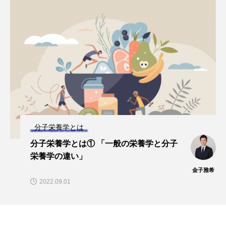
タ解析に基づく個別化栄養療法」
と効果的な摂取方法」
2026.01.16
2024.08.26
TAG LIST
CoQ10
DHA
EPA
α-リポ酸
αリポ酸
オメガ3・EPA
オメガ3・EPA・DHA
カリウム
カルシウム
分子栄養学とは
クロム
グルタミン
ケイ素
セレン
分子栄養学とは① 「一般の栄養学と分子
栄養学の違い」
タンパク質
ナイアシン
ナトリウム
金子雅希
2022.09.01
パントテン酸
ビタミン
ビタミンA
ビタミンB
ビタミンB6
ビタミンB群