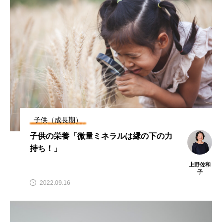
子供（成長期）
子供の栄養「微量ミネラルは縁の下の力
持ち！」
上野佐和
子
2022.09.16