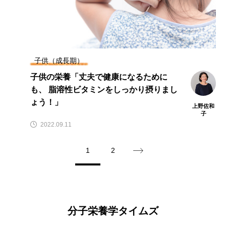
子供（成長期）
子供の栄養「丈夫で健康になるために
も、 脂溶性ビタミンをしっかり摂りまし
ょう！」
上野佐和
子
2022.09.11
1
2
分子栄養学タイムズ