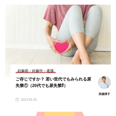
ビタミンC
ビタミンD
ビタミンE
ビタミンK
プレバイオティクス
プロバイオティクス
マグネシウム
マンガン
モリブデン
ヨウ素
亜鉛
亜鉛、銅
亜鉛・銅
免疫
口腔内環境
微量ミネラル
糖質
糖質・血糖値
脂溶性ビタミン
腸内環境
血糖値
妊娠前・妊娠中・産後
ご存じですか？ 若い世代でもみられる尿
貧血
貧血 鉄
貧血鉄
酵素
鉄
失禁①（20代でも尿失禁⁉）
鉄、
銅
食物繊維
田畑淳子
2023.06.30