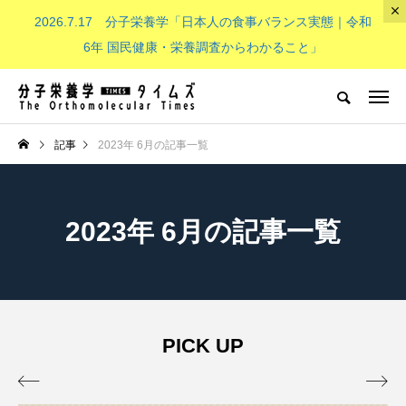
2026.7.17 分子栄養学「日本人の食事バランス実態｜令和
The Orthomolecular Times
6年 国民健康・栄養調査からわかること」
分子栄養学とは
子供（成長期）
NEW POST
記事
2023年 6月の記事一覧
分子栄養学とは
子供（成長期）
2023年 6月の記事一覧
PICK UP
分子栄養学「金子メソッド（Kan
子供の栄養「現代の子どもたち


eko’s method）とは？血液デー
必要なビタミンB群：その重要