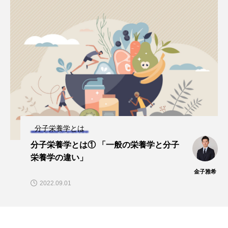
タ解析に基づく個別化栄養療法」
と効果的な摂取方法」
2026.01.16
2024.08.26
TAG LIST
CoQ10
DHA
EPA
α-リポ酸
αリポ酸
オメガ3・EPA
オメガ3・EPA・DHA
カリウム
カルシウム
分子栄養学とは
クロム
グルタミン
ケイ素
セレン
分子栄養学とは① 「一般の栄養学と分子
栄養学の違い」
タンパク質
ナイアシン
ナトリウム
金子雅希
2022.09.01
パントテン酸
ビタミン
ビタミンA
ビタミンB
ビタミンB6
ビタミンB群