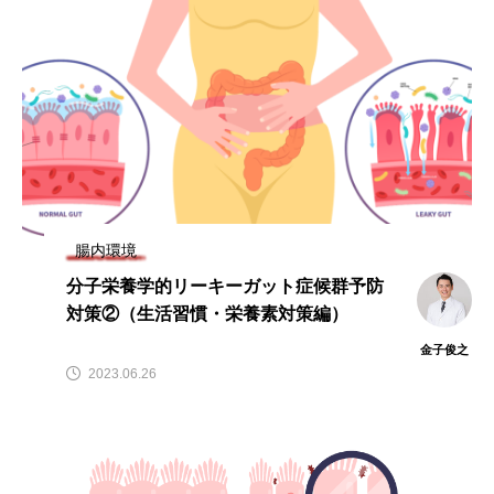
腸内環境
分子栄養学的リーキーガット症候群予防
対策②（生活習慣・栄養素対策編）
金子俊之
2023.06.26