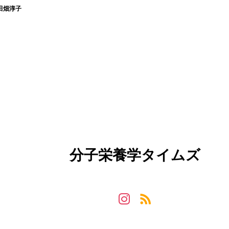
田畑淳子
分子栄養学タイムズ