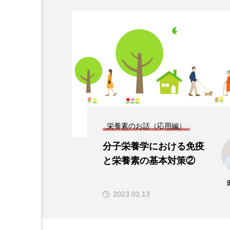
分子栄養学「金子メソッド（
ko’s method）とは？血
解析に基づく個別化栄養療
2026.01.16
栄養素のお話（応用編）
分子栄養学における免疫
CoQ10
DHA
EPA
と栄養素の基本対策②
カルシウム
クロム
2023.03.13
パントテン酸
ビタミン
ビタミンD
ビタミンE