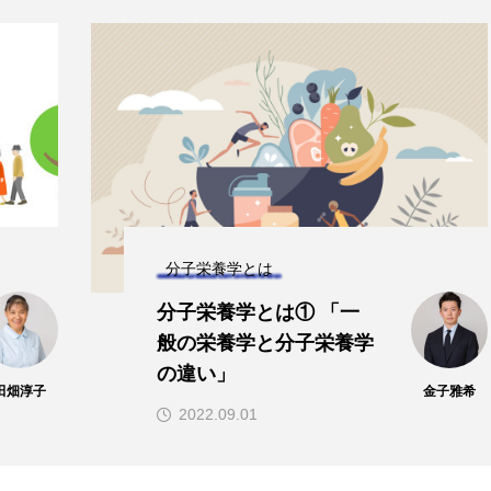
Kane
子供の栄養「現代の子どもたちに
液データ
必要なビタミンB群：その重要性
法」
と効果的な摂取方法」
2024.08.26
TAG LIST
分子栄養学とは
分子栄養学とは① 「一
α-リポ酸
αリポ酸
オメガ3・EPA
オメガ3・
般の栄養学と分子栄養学
の違い」
グルタミン
ケイ素
セレン
タンパク質
ナ
田畑淳子
金子雅希
2022.09.01
ビタミンA
ビタミンB
ビタミンB6
ビタミン
ビタミンK
プレバイオティクス
プロバイオティクス