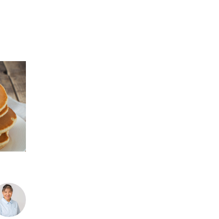
ヨウ素
亜鉛
亜鉛、銅
亜鉛・銅
免疫
糖質・血糖値
脂溶性ビタミン
腸内環境
血糖値
鉄、
銅
食物繊維