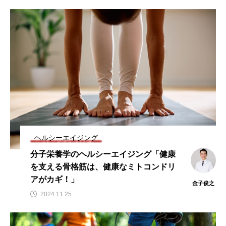
ビタミンC
ビタミンD
ビタミンE
ビタミンK
プレバイオティクス
プロバイオティクス
マグネシウム
マンガン
モリブデン
ヨウ素
亜鉛
亜鉛、銅
亜鉛・銅
免疫
口腔内環境
微量ミネラル
糖質
糖質・血糖値
脂溶性ビタミン
腸内環境
血糖値
ヘルシーエイジング
分子栄養学のヘルシーエイジング「健康
貧血
貧血 鉄
貧血鉄
酵素
鉄
を支える骨格筋は、健康なミトコンドリ
鉄、
銅
食物繊維
アがカギ！」
金子俊之
2024.11.25