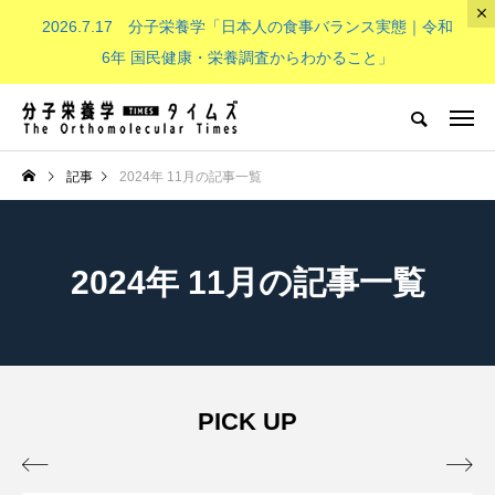
2026.7.17 分子栄養学「日本人の食事バランス実態｜令和
The Orthomolecular Times
6年 国民健康・栄養調査からわかること」
分子栄養学とは
子供（成長期）
NEW POST
記事
2024年 11月の記事一覧
分子栄養学とは
子供（成長期）
2024年 11月の記事一覧
PICK UP
分子栄養学「金子メソッド（Kan
子供の栄養「現代の子どもたち


eko’s method）とは？血液デー
必要なビタミンB群：その重要