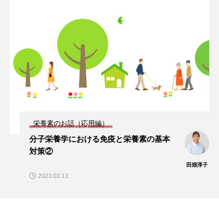
タ解析に基づく個別化栄養療法」
と効果的な摂取方法」
2026.01.16
2024.08.26
TAG LIST
CoQ10
DHA
EPA
α-リポ酸
αリポ酸
オメガ3・EPA
オメガ3・EPA・DHA
カリウム
カルシウム
栄養素のお話（応用編）
クロム
グルタミン
ケイ素
セレン
分子栄養学における免疫と栄養素の基本
対策②
タンパク質
ナイアシン
ナトリウム
田畑淳子
2023.03.13
パントテン酸
ビタミン
ビタミンA
ビタミンB
ビタミンB6
ビタミンB群