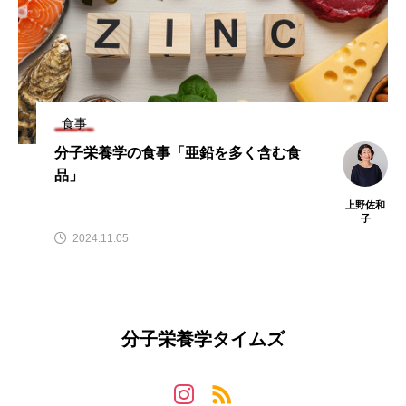
食事
分子栄養学の食事「亜鉛を多く含む食
品」
上野佐和
子
2024.11.05
分子栄養学タイムズ