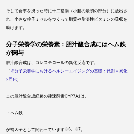
そして食事を摂った時に十二指腸（小腸の最初の部分）に放出さ
れ、小さな粒子ミセルをつくって脂質や脂溶性ビタミンの吸収を
助けます。
分子栄養学の栄養素：胆汁酸合成にはヘム鉄
が関与
胆汁酸合成は、コレステロールの異化反応です。
（
※分子栄養学におけるヘルシーエイジングの基礎：代謝＝異化
×同化
）
この胆汁酸合成経路の律速酵素CYP7A1は、
・ヘム鉄
※6、※7
が補因子として関わっています
。