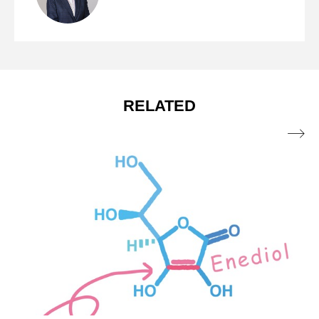
心の健康にビタミンB6が必須である理
2025.04.21
n-3系と呼ばれる？オメガ3（n-3系）脂肪
分子栄養学の栄養素「ビタミンEの基礎
2025.03.24
由：神経伝達物質とストレス対策の分子
酸」
RELATED
『ミセル化』が吸収のカギ！」
栄養学
