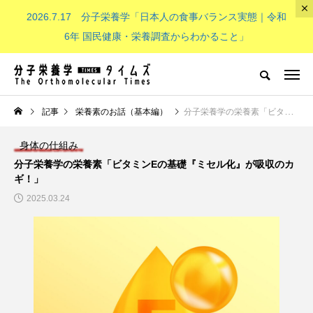
2026.7.17 分子栄養学「日本人の食事バランス実態｜令和
The Orthomolecular Times
6年 国民健康・栄養調査からわかること」
分子栄養学とは
子供（成長期）
NEW POST
記事
栄養素のお話（基本編）
分子栄養学の栄養素「ビタミンEの基礎『ミセル化』が吸収のカギ！」
身体の仕組み
分子栄養学とは
子供（成長期）
分子栄養学の栄養素「ビタミンEの基礎『ミセル化』が吸収のカ
ギ！」
2025.03.24
分子栄養学「金子メソッド（Kan
子供の栄養「現代の子どもたち
eko’s method）とは？血液デー
必要なビタミンB群：その重要