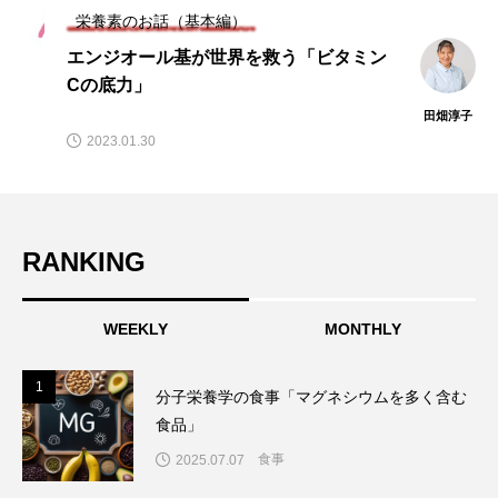
栄養素のお話（基本編）
エンジオール基が世界を救う「ビタミン
Cの底力」
田畑淳子
2023.01.30
RANKING
WEEKLY
MONTHLY
1
1
分子栄養学の食事「マグネシウムを多く含む
食品」
食事
2025.07.07