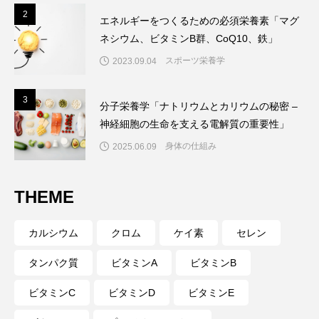
2
2
エネルギーをつくるための必須栄養素「マグ
ネシウム、ビタミンB群、CoQ10、鉄」
スポーツ栄養学
2023.09.04
3
3
分子栄養学「ナトリウムとカリウムの秘密 –
神経細胞の生命を支える電解質の重要性」
身体の仕組み
2025.06.09
THEME
カルシウム
クロム
ケイ素
セレン
タンパク質
ビタミンA
ビタミンB
ビタミンC
ビタミンD
ビタミンE