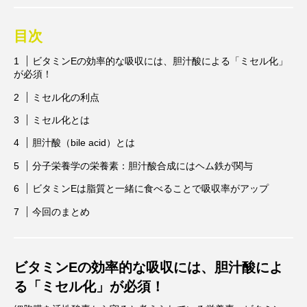
ビタミンC
ビタミンD
ビタミンE
ビタミンK
プレバイオティクス
目次
ビタミンEの効率的な吸収には、胆汁酸による「ミセル化」
プロバイオティクス
マグネシウム
が必須！
マンガン
モリブデン
ヨウ素
亜鉛
ミセル化の利点
ミセル化とは
亜鉛、銅
亜鉛・銅
免疫
口腔内環境
胆汁酸（bile acid）とは
微量ミネラル
糖質
糖質・血糖値
分子栄養学の栄養素：胆汁酸合成にはヘム鉄が関与
脂溶性ビタミン
腸内環境
血糖値
ビタミンEは脂質と一緒に食べることで吸収率がアップ
貧血
貧血 鉄
貧血鉄
酵素
鉄
今回のまとめ
鉄、
銅
食物繊維
ビタミンEの効率的な吸収には、胆汁酸によ
る「ミセル化」が必須！