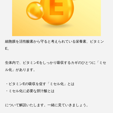
タ解析に基づく個別化栄養療法」
と効果的な摂取方法」
2026.01.16
2024.08.26
TAG LIST
CoQ10
DHA
EPA
α-リポ酸
細胞膜を活性酸素から守ると考えられている栄養素、ビタミン
E。
αリポ酸
オメガ3・EPA
オメガ3・EPA・DHA
カリウム
カルシウム
生体内で、ビタミンEをしっかり吸収するカギのひとつに「ミセ
ル化」があります。
クロム
グルタミン
ケイ素
セレン
タンパク質
ナイアシン
ナトリウム
・ビタミンEの吸収を促す「ミセル化」とは
・ミセル化に必要な胆汁酸とは
パントテン酸
ビタミン
ビタミンA
ビタミンB
ビタミンB6
ビタミンB群
について解説いたします。一緒に見ていきましょう。