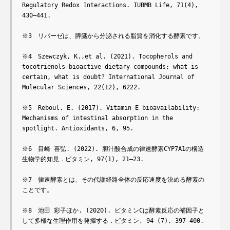
Regulatory Redox Interactions. IUBMB Life, 71(4), 
430–441.

※3　リパーゼは、膵臓から分泌される脂質を消化する酵素です。

※4　Szewczyk, K.,et al. (2021). Tocopherols and 
tocotrienols—bioactive dietary compounds; what is 
certain, what is doubt? International Journal of 
Molecular Sciences, 22(12), 6222.

※5　Reboul, E. (2017). Vitamin E bioavailability: 
Mechanisms of intestinal absorption in the 
spotlight. Antioxidants, 6, 95.

※6　目崎 喜弘. (2022). 胆汁酸合成の律速酵素CYP7A1の構造
生物学的知見．ビタミン, 97(1), 21–23.

※7　律速酵素とは、その代謝経路全体の反応速度を決める酵素の
ことです。

※8　池田 彩子ほか. (2020). ビタミンCは酵素反応の補因子と
して多様な生理作用を発揮する．ビタミン, 94 (7), 397–400.
