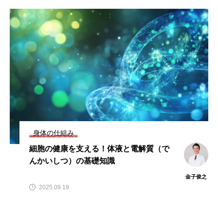
ビタミンC
ビタミンD
ビタミンE
ビタミンK
プレバイオティクス
プロバイオティクス
マグネシウム
マンガン
モリブデン
ヨウ素
亜鉛
亜鉛、銅
亜鉛・銅
免疫
口腔内環境
微量ミネラル
糖質
糖質・血糖値
脂溶性ビタミン
腸内環境
血糖値
身体の仕組み
細胞の健康を支える！体液と電解質（で
貧血
貧血 鉄
貧血鉄
酵素
鉄
んかいしつ）の基礎知識
鉄、
銅
食物繊維
金子俊之
2025.09.19