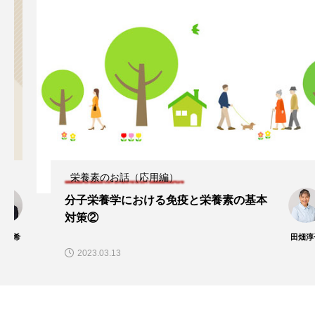
タ解析に基づく個別化栄養療法」
と効果的な摂取方法」
2026.01.16
2024.08.26
TAG LIST
CoQ10
DHA
EPA
α-リポ酸
αリポ酸
オメガ3・EPA
オメガ3・EPA・DHA
カリウム
カルシウム
栄養素のお話（応用編）
クロム
グルタミン
ケイ素
セレン
分子栄養学における免疫と栄養素の基本
対策②
タンパク質
ナイアシン
ナトリウム
田畑淳子
2023.03.13
パントテン酸
ビタミン
ビタミンA
ビタミンB
ビタミンB6
ビタミンB群