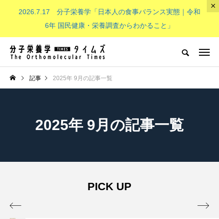
2026.7.17 分子栄養学「日本人の食事バランス実態｜令和
The Orthomolecular Times
6年 国民健康・栄養調査からわかること」
分子栄養学とは
子供（成長期）
NEW POST
記事
2025年 9月の記事一覧
分子栄養学とは
子供（成長期）
2025年 9月の記事一覧
PICK UP
分子栄養学「金子メソッド（Kan
子供の栄養「現代の子どもたち


eko’s method）とは？血液デー
必要なビタミンB群：その重要