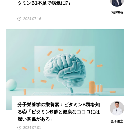
タミンB1不足で病気に⁉」
内野英香
2024.07.16
分子栄養学の栄養素：ビタミンB群を知
る④「ビタミンB群と健康なココロには
深い関係がある」
金子俊之
2024.07.01