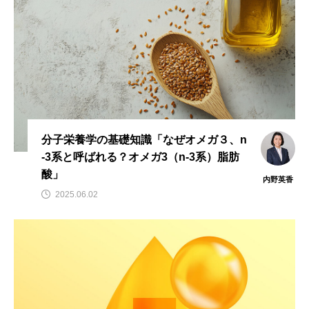
タ解析に基づく個別化栄養療法」
と効果的な摂取方法」
2026.01.16
2024.08.26
TAG LIST
CoQ10
DHA
EPA
α-リポ酸
αリポ酸
オメガ3・EPA
分子栄養学の基礎知識「なぜオメガ３、n
-3系と呼ばれる？オメガ3（n-3系）脂肪
オメガ3・EPA・DHA
カリウム
カルシウム
酸」
内野英香
クロム
グルタミン
ケイ素
セレン
2025.06.02
タンパク質
ナイアシン
ナトリウム
パントテン酸
ビタミン
ビタミンA
ビタミンB
ビタミンB6
ビタミンB群