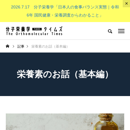
2026.7.17 分子栄養学「日本人の食事バランス実態｜令和
The Orthomolecular Times
6年 国民健康・栄養調査からわかること」
分子栄養学とは
子供（成長期）
NEW POST
記事
栄養素のお話（基本編）
分子栄養学とは
子供（成長期）
栄養素のお話（基本編）
分子栄養学「金子メソッド（Kan
子供の栄養「現代の子どもたち
eko’s method）とは？血液デー
必要なビタミンB群：その重要