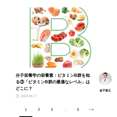
分子栄養学の栄養素：ビタミンB群を知
る③「ビタミンB群の最適なレベル」は
どこに？
金子俊之
2024.06.17
1
2
3
…
5