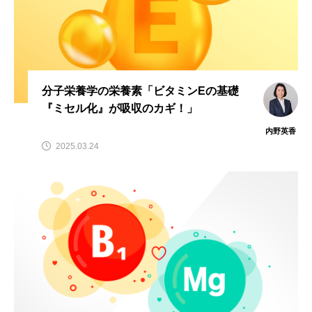
ビタミンC
ビタミンD
ビタミンE
ビタミンK
プレバイオティクス
プロバイオティクス
マグネシウム
分子栄養学の栄養素「ビタミンEの基礎
マンガン
モリブデン
ヨウ素
亜鉛
『ミセル化』が吸収のカギ！」
亜鉛、銅
亜鉛・銅
免疫
口腔内環境
内野英香
2025.03.24
微量ミネラル
糖質
糖質・血糖値
脂溶性ビタミン
腸内環境
血糖値
貧血
貧血 鉄
貧血鉄
酵素
鉄
鉄、
銅
食物繊維