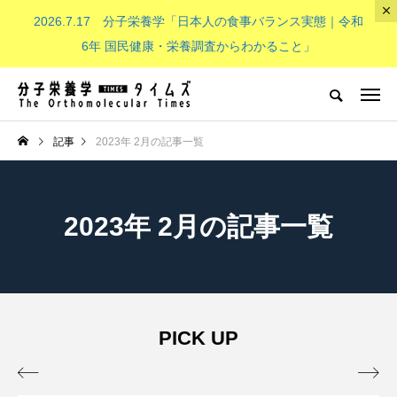
2026.7.17 分子栄養学「日本人の食事バランス実態｜令和
The Orthomolecular Times
6年 国民健康・栄養調査からわかること」
分子栄養学とは
子供（成長期）
NEW POST
記事
2023年 2月の記事一覧
分子栄養学とは
子供（成長期）
2023年 2月の記事一覧
PICK UP
分子栄養学「金子メソッド（Kan
子供の栄養「現代の子どもたち


eko’s method）とは？血液デー
必要なビタミンB群：その重要