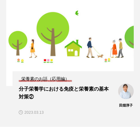
タ解析に基づく個別化栄養療法」
と効果的な摂取方法」
2026.01.16
2024.08.26
TAG LIST
CoQ10
DHA
EPA
α-リポ酸
αリポ酸
オメガ3・EPA
オメガ3・EPA・DHA
カリウム
カルシウム
栄養素のお話（応用編）
クロム
グルタミン
ケイ素
セレン
分子栄養学における免疫と栄養素の基本
対策②
タンパク質
ナイアシン
ナトリウム
田畑淳子
2023.03.13
パントテン酸
ビタミン
ビタミンA
ビタミンB
ビタミンB6
ビタミンB群