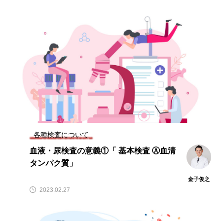
ビタミンC
ビタミンD
ビタミンE
ビタミンK
プレバイオティクス
プロバイオティクス
マグネシウム
マンガン
モリブデン
ヨウ素
亜鉛
亜鉛、銅
亜鉛・銅
免疫
口腔内環境
微量ミネラル
糖質
糖質・血糖値
脂溶性ビタミン
腸内環境
血糖値
各種検査について
血液・尿検査の意義①「 基本検査 Ⓐ血清
貧血
貧血 鉄
貧血鉄
酵素
鉄
タンパク質」
鉄、
銅
食物繊維
金子俊之
2023.02.27