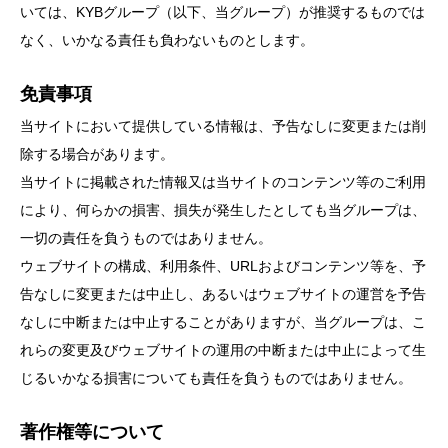
ビタミンC
ビタミンD
ビタミンE
いては、KYBグループ（以下、当グループ）が推奨するものでは
なく、いかなる責任も負わないものとします。
ビタミンK
プレバイオティクス
プロバイオティクス
マグネシウム
免責事項
当サイトにおいて提供している情報は、予告なしに変更または削
マンガン
モリブデン
ヨウ素
亜鉛
除する場合があります。
亜鉛、銅
亜鉛・銅
免疫
口腔内環境
当サイトに掲載された情報又は当サイトのコンテンツ等のご利用
により、何らかの損害、損失が発生したとしても当グループは、
微量ミネラル
糖質
糖質・血糖値
一切の責任を負うものではありません。
脂溶性ビタミン
腸内環境
血糖値
ウェブサイトの構成、利用条件、URLおよびコンテンツ等を、予
告なしに変更または中止し、あるいはウェブサイトの運営を予告
貧血
貧血 鉄
貧血鉄
酵素
鉄
なしに中断または中止することがありますが、当グループは、こ
鉄、
銅
食物繊維
れらの変更及びウェブサイトの運用の中断または中止によって生
じるいかなる損害についても責任を負うものではありません。
著作権等について