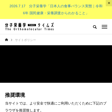
2026.7.17 分子栄養学「日本人の食事バランス実態｜令和
The Orthomolecular Times
6年 国民健康・栄養調査からわかること」
分子栄養学とは
子供（成長期）
NEW POST
サイトポリシー
分子栄養学とは
子供（成長期）
推奨環境
分子栄養学「金子メソッド（Kan
子供の栄養「現代の子どもたち
当サイトでは、より安全で快適にご利用いただくために下記のブ
eko’s method）とは？血液デー
必要なビタミンB群：その重要
ラウザを推奨致します。