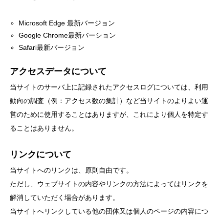
タ解析に基づく個別化栄養療法」
と効果的な摂取方法」
2026.01.16
2024.08.26
Microsoft Edge 最新バージョン
Google Chrome最新バーション
TAG LIST
Safari最新バージョン
アクセスデータについて
CoQ10
DHA
EPA
α-リポ酸
当サイトのサーバ上に記録されたアクセスログについては、利用
αリポ酸
オメガ3・EPA
動向の調査（例：アクセス数の集計）など当サイトのよりよい運
営のために使用することはありますが、これにより個人を特定す
オメガ3・EPA・DHA
カリウム
カルシウム
ることはありません。
クロム
グルタミン
ケイ素
セレン
リンクについて
タンパク質
ナイアシン
ナトリウム
当サイトへのリンクは、原則自由です。
パントテン酸
ビタミン
ビタミンA
ただし、ウェブサイトの内容やリンクの方法によってはリンクを
解消していただく場合があります。
ビタミンB
ビタミンB6
ビタミンB群
当サイトへリンクしている他の団体又は個人のページの内容につ