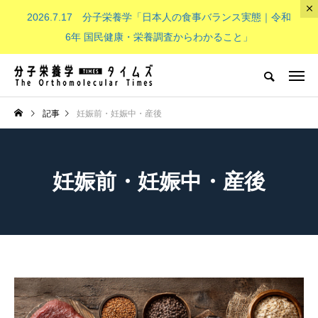
2026.7.17 分子栄養学「日本人の食事バランス実態｜令和
The Orthomolecular Times
6年 国民健康・栄養調査からわかること」
分子栄養学とは
子供（成長期）
NEW POST
記事
妊娠前・妊娠中・産後
分子栄養学とは
子供（成長期）
妊娠前・妊娠中・産後
分子栄養学「金子メソッド（Kan
子供の栄養「現代の子どもたち
eko’s method）とは？血液デー
必要なビタミンB群：その重要