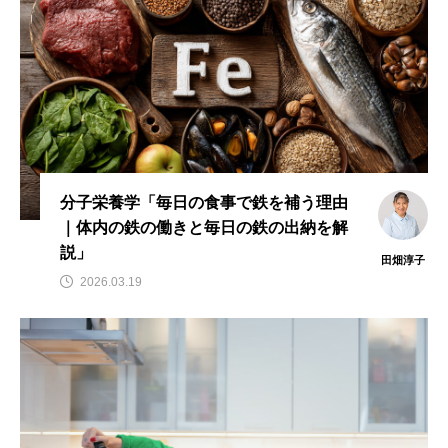
タ解析に基づく個別化栄養療法」
と効果的な摂取方法」
2026.01.16
2024.08.26
TAG LIST
CoQ10
DHA
EPA
α-リポ酸
αリポ酸
オメガ3・EPA
分子栄養学「毎日の食事で鉄を補う理由
｜体内の鉄の働きと毎日の鉄の出納を解
オメガ3・EPA・DHA
カリウム
カルシウム
説」
田畑淳子
クロム
グルタミン
ケイ素
セレン
2026.03.19
タンパク質
ナイアシン
ナトリウム
パントテン酸
ビタミン
ビタミンA
ビタミンB
ビタミンB6
ビタミンB群