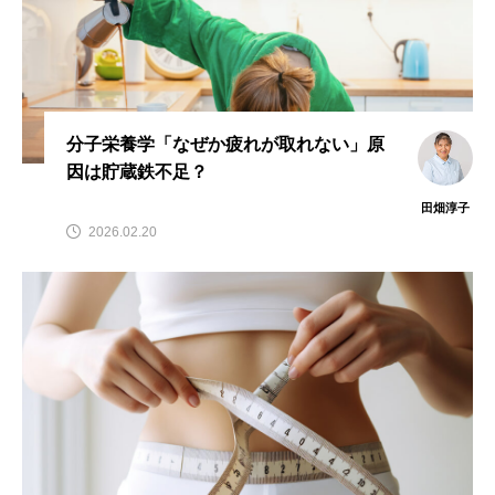
ビタミンC
ビタミンD
ビタミンE
ビタミンK
プレバイオティクス
プロバイオティクス
マグネシウム
分子栄養学「なぜか疲れが取れない」原
マンガン
モリブデン
ヨウ素
亜鉛
因は貯蔵鉄不足？
亜鉛、銅
亜鉛・銅
免疫
口腔内環境
田畑淳子
2026.02.20
微量ミネラル
糖質
糖質・血糖値
脂溶性ビタミン
腸内環境
血糖値
貧血
貧血 鉄
貧血鉄
酵素
鉄
鉄、
銅
食物繊維