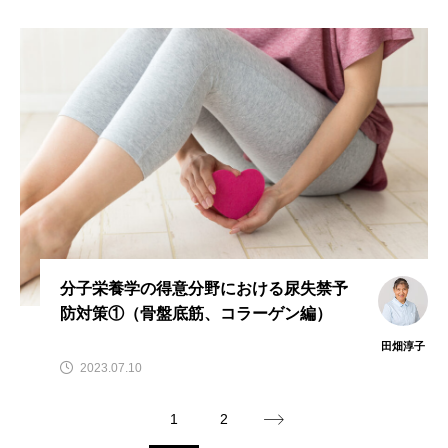
分子栄養学の得意分野における尿失禁予
防対策①（骨盤底筋、コラーゲン編）
田畑淳子
2023.07.10
1
2