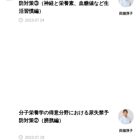
防対策③（神経と栄養素、血糖値など生
活習慣編）
田畑淳子
2023.07.24
分子栄養学の得意分野における尿失禁予
防対策②（膀胱編）
田畑淳子
2023.07.18