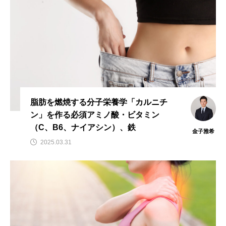
タ解析に基づく個別化栄養療法」
と効果的な摂取方法」
2026.01.16
2024.08.26
TAG LIST
CoQ10
DHA
EPA
α-リポ酸
αリポ酸
オメガ3・EPA
脂肪を燃焼する分子栄養学「カルニチ
ン」を作る必須アミノ酸・ビタミン
オメガ3・EPA・DHA
カリウム
カルシウム
（C、B6、ナイアシン）、鉄
金子雅希
クロム
グルタミン
ケイ素
セレン
2025.03.31
タンパク質
ナイアシン
ナトリウム
パントテン酸
ビタミン
ビタミンA
ビタミンB
ビタミンB6
ビタミンB群