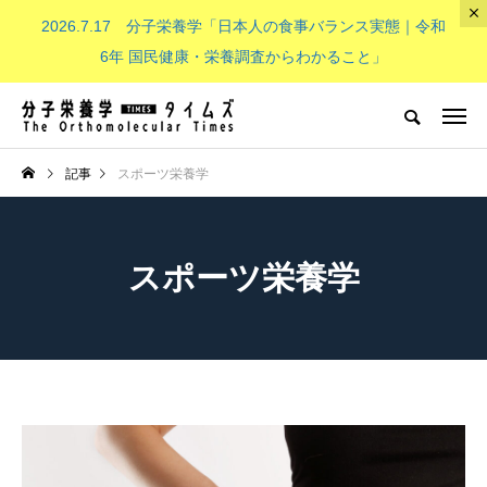
2026.7.17 分子栄養学「日本人の食事バランス実態｜令和
The Orthomolecular Times
6年 国民健康・栄養調査からわかること」
分子栄養学とは
子供（成長期）
NEW POST
記事
スポーツ栄養学
分子栄養学とは
子供（成長期）
スポーツ栄養学
分子栄養学「金子メソッド（Kan
子供の栄養「現代の子どもたち
eko’s method）とは？血液デー
必要なビタミンB群：その重要