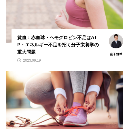
ビタミンC
ビタミンD
ビタミンE
ビタミンK
プレバイオティクス
プロバイオティクス
マグネシウム
貧血：赤血球・ヘモグロビン不足はAT
マンガン
モリブデン
ヨウ素
亜鉛
P・エネルギー不足を招く分子栄養学の
亜鉛、銅
亜鉛・銅
免疫
口腔内環境
重大問題
金子雅希
2023.09.19
微量ミネラル
糖質
糖質・血糖値
脂溶性ビタミン
腸内環境
血糖値
貧血
貧血 鉄
貧血鉄
酵素
鉄
鉄、
銅
食物繊維