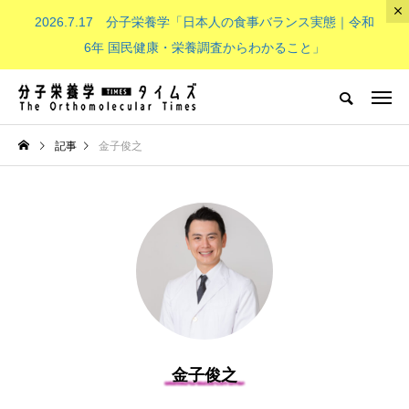
2026.7.17 分子栄養学「日本人の食事バランス実態｜令和
The Orthomolecular Times
6年 国民健康・栄養調査からわかること」
分子栄養学とは
子供（成長期）
NEW POST
記事
金子俊之
分子栄養学とは
子供（成長期）
分子栄養学「金子メソッド（Kan
子供の栄養「現代の子どもたち
金子俊之
eko’s method）とは？血液デー
必要なビタミンB群：その重要