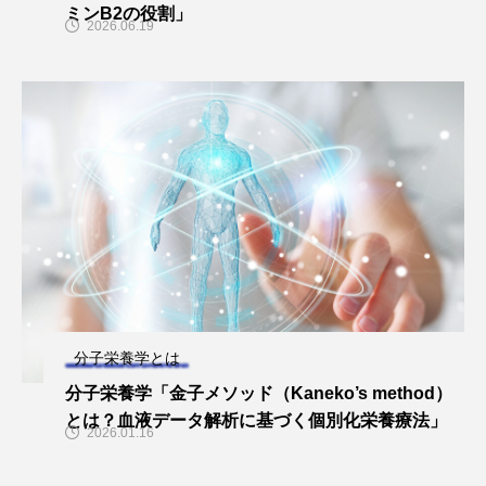
ビタミンC
ビタミンD
ビタミンE
ミンB2の役割」
2026.06.19
ビタミンK
プレバイオティクス
プロバイオティクス
マグネシウム
マンガン
モリブデン
ヨウ素
亜鉛
亜鉛、銅
亜鉛・銅
免疫
口腔内環境
微量ミネラル
糖質
糖質・血糖値
脂溶性ビタミン
腸内環境
血糖値
貧血
貧血 鉄
貧血鉄
酵素
鉄
分子栄養学とは
鉄、
銅
食物繊維
分子栄養学「金子メソッド（Kaneko’s method）
とは？血液データ解析に基づく個別化栄養療法」
2026.01.16