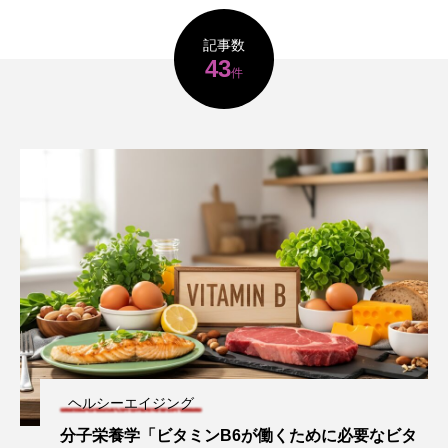
タ解析に基づく個別化栄養療法」
と効果的な摂取方法」
2026.01.16
2024.08.26
記事数
43
件
TAG LIST
CoQ10
DHA
EPA
α-リポ酸
αリポ酸
オメガ3・EPA
オメガ3・EPA・DHA
カリウム
カルシウム
クロム
グルタミン
ケイ素
セレン
タンパク質
ナイアシン
ナトリウム
パントテン酸
ビタミン
ビタミンA
ヘルシーエイジング
ビタミンB
ビタミンB6
ビタミンB群
分子栄養学「ビタミンB6が働くために必要なビタ