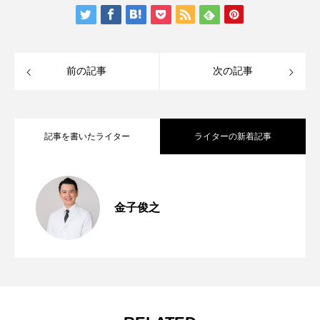
前の記事
次の記事
記事を書いたライター
ライターの新着記事
分子栄養学「ビタミンB6が働くために必
2026.06.19
金子俊之
分子栄養学「金子メソッド（Kaneko’s
2026.01.16
要なビタミンB2の役割」
むくみの原因は血液中のアルブミン不
2025.10.17
method）とは？血液データ解析に基づく