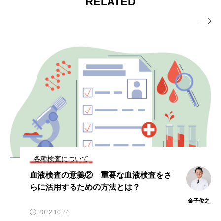
RELATED
足？毛細血管の水分量を保つタンパク質
個別化栄養療法」

のメカニズム
各種検査について
血液検査の意義② 重要な血液検査をさ
らに活用するための方法とは？
金子俊之
2022.10.24