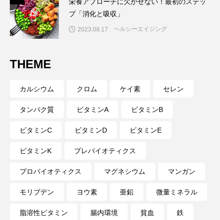
栄養アプローチに欠かせない！最初のステッ
プ「消化と吸収」
ヘルシーエイジング
2023.08.17
THEME
カルシウム
クロム
ケイ素
セレン
タンパク質
ビタミンA
ビタミンB
ビタミンC
ビタミンD
ビタミンE
ビタミンK
プレバイオティクス
プロバイオティクス
マグネシウム
マンガン
モリブデン
ヨウ素
亜鉛
微量ミネラル
脂溶性ビタミン
腸内環境
貧血
鉄