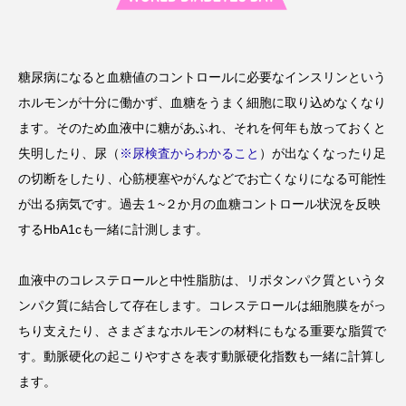
糖尿病になると血糖値のコントロールに必要なインスリンという
ホルモンが十分に働かず、血糖をうまく細胞に取り込めなくなり
ます。そのため血液中に糖があふれ、それを何年も放っておくと
失明したり、尿（
※尿検査からわかること
）が出なくなったり足
の切断をしたり、心筋梗塞やがんなどでお亡くなりになる可能性
が出る病気です。過去１~２か月の血糖コントロール状況を反映
するHbA1cも一緒に計測します。
血液中のコレステロールと中性脂肪は、リポタンパク質というタ
ンパク質に結合して存在します。コレステロールは細胞膜をがっ
ちり支えたり、さまざまなホルモンの材料にもなる重要な脂質で
す。動脈硬化の起こりやすさを表す動脈硬化指数も一緒に計算し
ます。