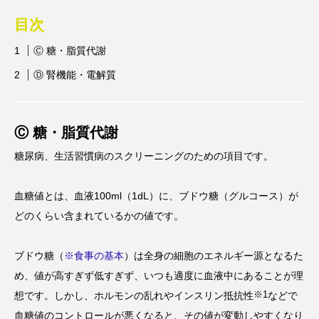
ビタミンC
ビタミンD
ビタミンE
目次
ビタミンK
プレバイオティクス
Ⓒ 糖・脂質代謝
プロバイオティクス
マグネシウム
Ⓓ 腎機能・電解質
マンガン
モリブデン
ヨウ素
亜鉛
亜鉛、銅
亜鉛・銅
免疫
口腔内環境
Ⓒ 糖・脂質代謝
糖尿病、生活習慣病のスクリーニングのための項目です。
微量ミネラル
糖質
糖質・血糖値
脂溶性ビタミン
腸内環境
血糖値
血糖値とは、血液100ml（1dL）に、ブドウ糖（グルコース）が
どのくらい含まれているかの値です。
貧血
貧血 鉄
貧血鉄
酵素
鉄
鉄、
銅
食物繊維
ブドウ糖（
※食事の基本
）は全身の細胞のエネルギー源となるた
め、値が高すぎず低すぎず、いつも適度に血液中にあることが理
※1
想です。しかし、ホルモンの乱れやインスリン抵抗性
などで
血糖値のコントロールが悪くなると、その値が変動しやすくなり