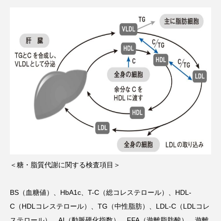
＜糖・脂質代謝に関する検査項目＞
BS（血糖値）、HbA1c、T-C（総コレステロール）、HDL-
C（HDLコレステロール）、TG（中性脂肪）、LDL-C（LDLコレ
ステロール）、AI（動脈硬化指数）、FFA（遊離脂肪酸）、遊離