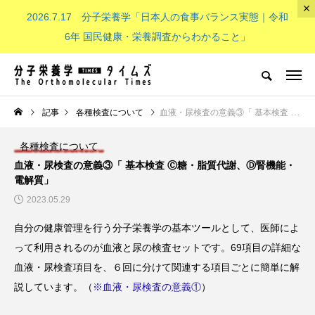
2026.7.17 分子栄養学「日本人の食事バランス実態｜令和
The Orthomolecular Times
6年 国民健康・栄養調査からわかること」
分子栄養学とは
子供（成長期）
NEW POST
記事
各種検査について
血液・尿検査の意義③「 基本検査 Ⓒ糖・脂質代謝、Ⓓ腎機能・電解質」
各種検査について
分子栄養学とは
子供（成長期）
血液・尿検査の意義③「 基本検査 Ⓒ糖・脂質代謝、Ⓓ腎機能・
電解質」
2023.05.29
自分の健康管理を行う分子栄養学の基本ツールとして、医師によ
って利用されるのが血液と尿の検査セットです。69項目の詳細な
血液・尿検査項目を、６回に分けて関連する項目ごとに簡単に解
分子栄養学「金子メソッド（Kan
子供の栄養「現代の子どもたち
説しています。（
※血液・尿検査の意義①
）
eko’s method）とは？血液デー
必要なビタミンB群：その重要