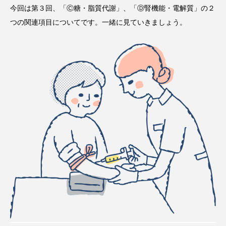
タ解析に基づく個別化栄養療法」
と効果的な摂取方法」
今回は第３回、「Ⓒ糖・脂質代謝」、「Ⓓ腎機能・電解質」の２
2026.01.16
2024.08.26
つの関連項目についてです。一緒に見ていきましょう。
TAG LIST
CoQ10
DHA
EPA
α-リポ酸
αリポ酸
オメガ3・EPA
オメガ3・EPA・DHA
カリウム
カルシウム
クロム
グルタミン
ケイ素
セレン
タンパク質
ナイアシン
ナトリウム
パントテン酸
ビタミン
ビタミンA
ビタミンB
ビタミンB6
ビタミンB群