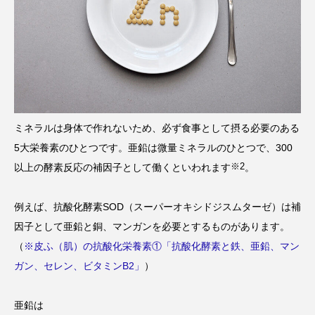
ミネラルは身体で作れないため、必ず食事として摂る必要のある
5大栄養素のひとつです。亜鉛は微量ミネラルのひとつで、300
※2
以上の酵素反応の補因子として働くといわれます
。
例えば、抗酸化酵素SOD（スーパーオキシドジスムターゼ）は補
因子として亜鉛と銅、マンガンを必要とするものがあります。
（
※皮ふ（肌）の抗酸化栄養素①「抗酸化酵素と鉄、亜鉛、マン
ガン、セレン、ビタミンB2」
）
亜鉛は