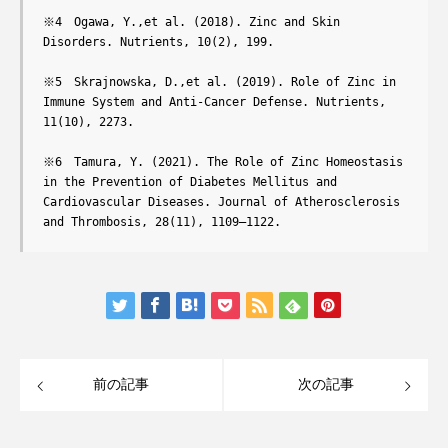
※4　Ogawa, Y.,et al. (2018). Zinc and Skin 
Disorders. Nutrients, 10(2), 199.

※5　Skrajnowska, D.,et al. (2019). Role of Zinc in 
Immune System and Anti-Cancer Defense. Nutrients, 
11(10), 2273.

※6　Tamura, Y. (2021). The Role of Zinc Homeostasis 
in the Prevention of Diabetes Mellitus and 
Cardiovascular Diseases. Journal of Atherosclerosis 
and Thrombosis, 28(11), 1109–1122.
前の記事
次の記事