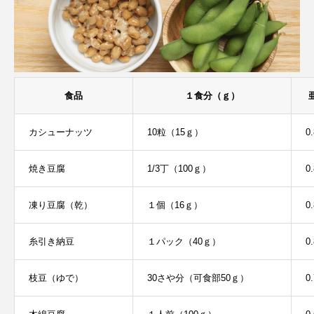
食品
１食分（ｇ）
カシューナッツ
10粒（15ｇ）
0.
焼き豆腐
1/3丁（100ｇ）
0.
凍り豆腐（乾）
１個（16ｇ）
0.
糸引き納豆
１パック（40ｇ）
0.
枝豆（ゆで）
30さや分（可食部50ｇ）
0.