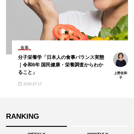
食事
分子栄養学「日本人の食事バランス実態
｜令和6年 国民健康・栄養調査からわか
ること」
上野佐和
子
2026.07.17
RANKING