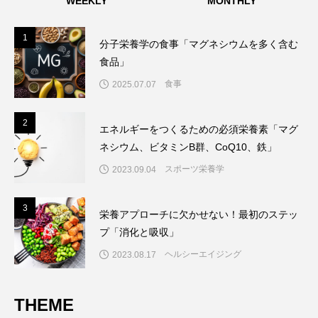
WEEKLY
MONTHLY
1
1
分子栄養学の食事「マグネシウムを多く含む
食品」
食事
2025.07.07
2
2
エネルギーをつくるための必須栄養素「マグ
ネシウム、ビタミンB群、CoQ10、鉄」
スポーツ栄養学
2023.09.04
3
3
栄養アプローチに欠かせない！最初のステッ
プ「消化と吸収」
ヘルシーエイジング
2023.08.17
THEME