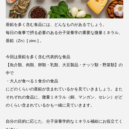
タ解析に基づく個別化栄養療法」
と効果的な摂取方法」
2026.01.16
2024.08.26
亜鉛を多く含む食品には、どんなものがあるでしょう。
TAG LIST
毎日の食事で摂る必要のある分子栄養学の重要な微量ミネラル、
亜鉛（Zn）[ zinc ] 。
CoQ10
DHA
EPA
α-リポ酸
αリポ酸
オメガ3・EPA
今回は亜鉛を多く含む代表的な食品
【魚介類、肉類、卵類・乳類、大豆製品・ナッツ類・野菜類】の
オメガ3・EPA・DHA
カリウム
カルシウム
中で
・大人が食べる１食分の食品
クロム
グルタミン
ケイ素
セレン
にどのくらいの亜鉛が含まれているかを見ていきましょう。また
タンパク質
ナイアシン
ナトリウム
それぞれの食品に、微量ミネラル（銅、マンガン、セレン）がど
のくらい含まれているかも一緒に見ていきます。
パントテン酸
ビタミン
ビタミンA
ビタミンB
ビタミンB6
ビタミンB群
自分の目的に応じた、分子栄養学的なミネラル補給にお役立てく