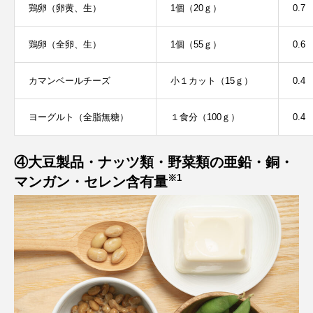
鶏卵（卵黄、生）
1個（20ｇ）
0.7
鶏卵（全卵、生）
1個（55ｇ）
0.6
カマンベールチーズ
小１カット（15ｇ）
0.4
ヨーグルト（全脂無糖）
１食分（100ｇ）
0.4
④大豆製品・ナッツ類・野菜類の亜鉛・銅・
※1
マンガン・セレン含有量