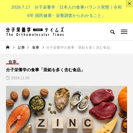
2026.7.17 分子栄養学「日本人の食事バランス実態｜令和
The Orthomolecular Times
6年 国民健康・栄養調査からわかること」
分子栄養学とは
子供（成長期）
NEW POST
記事
食事
分子栄養学の食事「亜鉛を多く含む食品」
食事
分子栄養学とは
子供（成長期）
分子栄養学の食事「亜鉛を多く含む食品」
2024.11.05
分子栄養学「金子メソッド（Kan
子供の栄養「現代の子どもたち
eko’s method）とは？血液デー
必要なビタミンB群：その重要