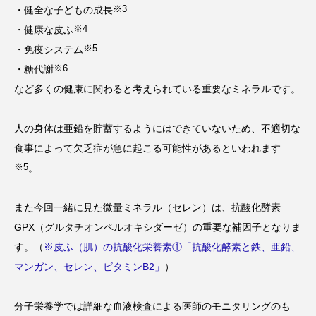
※3
・健全な子どもの成長
※4
・健康な皮ふ
※5
・免疫システム
※6
・糖代謝
など多くの健康に関わると考えられている重要なミネラルです。
人の身体は亜鉛を貯蓄するようにはできていないため、不適切な
食事によって欠乏症が急に起こる可能性があるといわれます
※5
。
また今回一緒に見た微量ミネラル（セレン）は、抗酸化酵素
GPX（グルタチオンペルオキシダーゼ）の重要な補因子となりま
す。（
※皮ふ（肌）の抗酸化栄養素①「抗酸化酵素と鉄、亜鉛、
マンガン、セレン、ビタミンB2」
）
分子栄養学では詳細な血液検査による医師のモニタリングのも