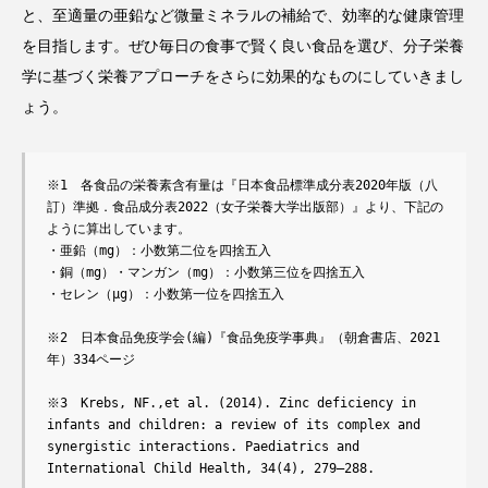
と、至適量の亜鉛など微量ミネラルの補給で、効率的な健康管理
を目指します。ぜひ毎日の食事で賢く良い食品を選び、分子栄養
学に基づく栄養アプローチをさらに効果的なものにしていきまし
ょう。
※1　各食品の栄養素含有量は『日本食品標準成分表2020年版（八
訂）準拠．食品成分表2022（女子栄養大学出版部）』より、下記の
ように算出しています。

・亜鉛（mg）：小数第二位を四捨五入

・銅（mg）・マンガン（mg）：小数第三位を四捨五入

・セレン（μg）：小数第一位を四捨五入

※2　日本食品免疫学会(編)『食品免疫学事典』（朝倉書店、2021
年）334ページ

※3　Krebs, NF.,et al. (2014). Zinc deficiency in 
infants and children: a review of its complex and 
synergistic interactions. Paediatrics and 
International Child Health, 34(4), 279–288.
