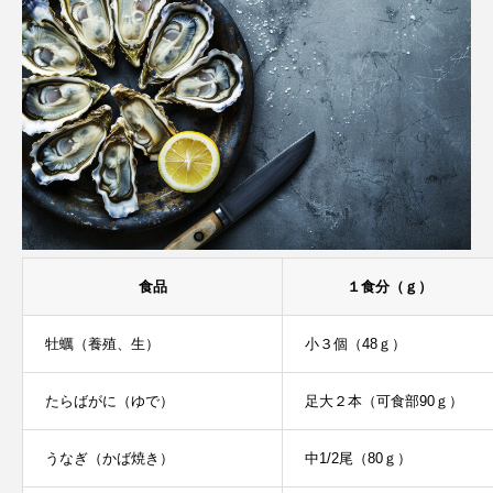
食品
１食分（ｇ）
牡蠣（養殖、生）
小３個（48ｇ）
たらばがに（ゆで）
足大２本（可食部90ｇ）
うなぎ（かば焼き）
中1/2尾（80ｇ）