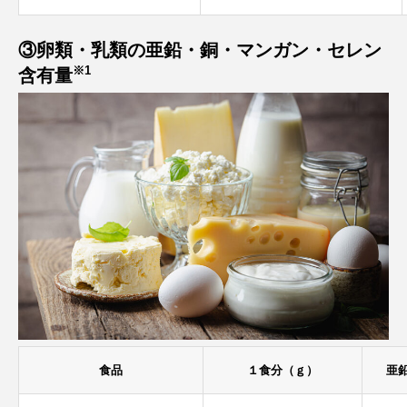
③卵類・乳類の亜鉛・銅・マンガン・セレン
※1
含有量
食品
１食分（ｇ）
亜