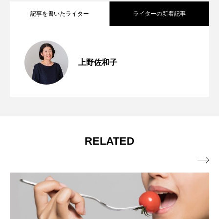
記事を書いたライター
ライターの新着記事
分子栄養学「日本人の食事バランス実態
2026.07.17
上野佐和子
分子栄養学の食事「カルシウムを多く含
2025.08.08
｜令和6年 国民健康・栄養調査からわか
分子栄養学の食事「マグネシウムを多く
2025.07.07
む食品」
ること」
RELATED
含む食品」
