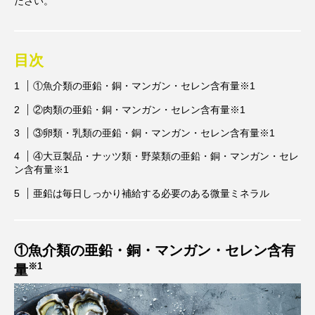
ださい。
ビタミンC
ビタミンD
ビタミンE
ビタミンK
プレバイオティクス
目次
プロバイオティクス
マグネシウム
①魚介類の亜鉛・銅・マンガン・セレン含有量※1
マンガン
モリブデン
ヨウ素
亜鉛
②肉類の亜鉛・銅・マンガン・セレン含有量※1
亜鉛、銅
亜鉛・銅
免疫
口腔内環境
③卵類・乳類の亜鉛・銅・マンガン・セレン含有量※1
微量ミネラル
糖質
糖質・血糖値
④大豆製品・ナッツ類・野菜類の亜鉛・銅・マンガン・セレ
ン含有量※1
脂溶性ビタミン
腸内環境
血糖値
亜鉛は毎日しっかり補給する必要のある微量ミネラル
貧血
貧血 鉄
貧血鉄
酵素
鉄
鉄、
銅
食物繊維
①魚介類の亜鉛・銅・マンガン・セレン含有
※1
量