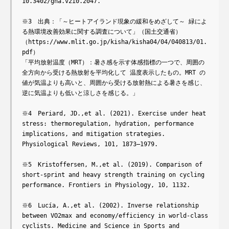
10.3402/gha.v2i0.2047.

※3　出典：「～ヒートアイランド現象の緩和をめざして～ 緑によ
る熱環境改善効果に関する調査について」（国土交通省） 
（https://www.mlit.go.jp/kisha/kisha04/04/040813/01.
pdf） 

「平均放射温度（MRT）：暑さ感を示す体感指標の一つで、周囲の
全方向から受ける熱放射を平均化して 温度表示したもの。MRT の
値が気温よりも高いと、周囲から受ける放射熱による暑さを感じ、
逆に気温よりも低いと涼しさを感じる。」

※4　Periard, JD.,et al. (2021). Exercise under heat 
stress: thermoregulation, hydration, performance 
implications, and mitigation strategies. 
Physiological Reviews, 101, 1873–1979.

※5　Kristoffersen, M.,et al. (2019). Comparison of 
short-sprint and heavy strength training on cycling 
performance. Frontiers in Physiology, 10, 1132.

※6　Lucía, A.,et al. (2002). Inverse relationship 
between VO2max and economy/efficiency in world-class 
cyclists. Medicine and Science in Sports and 