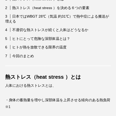
ビタミンC
ビタミンD
ビタミンE
熱ストレス（heat stress ）を決める６つの要素
ビタミンK
プレバイオティクス
日本ではWBGT 28℃（気温 約31℃）で熱中症による搬送が
増える
プロバイオティクス
マグネシウム
不適切な熱ストレスが続くと人体はどうなるか
マンガン
モリブデン
ヨウ素
亜鉛
ヒトにとって危険な深部体温とは？
亜鉛、銅
亜鉛・銅
免疫
口腔内環境
ヒトが熱を放散できる限界の温度
今回のまとめ
微量ミネラル
糖質
糖質・血糖値
脂溶性ビタミン
腸内環境
血糖値
熱ストレス（heat stress ）とは
貧血
貧血 鉄
貧血鉄
酵素
鉄
人体における熱ストレスとは、
鉄、
銅
食物繊維
・身体の蓄熱量を増やし深部体温を上昇させる傾向のある熱負荷
※1