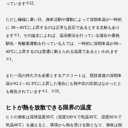
※12
っています
。
ただし極端に暑い日、身体活動や運動によって深部体温が一時的
に 38～40℃に上昇するのは正常な反応であるとする文献もあり
※1
ます
。その論文によれば、温浴療法を行っている場合や暑熱
馴化・有酸素運動を行っている人では、一時的に深部体温が38～
40℃に上昇するのは普通に耐えられる温度であるといわれます
※1
。
また一流の持久力を必要とするアスリートは、競技直後の深部体
温が41.1～41.9℃に上昇した場合にも熱中症の症状はなかったと
※1、※15
も報告されています
。
ヒトが熱を放散できる限界の温度
ヒトの身体は湿球温度35℃（湿度100％で気温35℃、湿度50％で
気温46℃）を越えると、環境から熱を受ける側となり、身体は熱