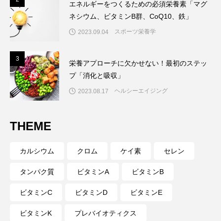
エネルギーをつくるための必須栄養素「マグ
ネシウム、ビタミンB群、CoQ10、鉄」
スポーツ栄養学
2023.09.04
3
3
栄養アプローチに欠かせない！最初のステッ
プ「消化と吸収」
ヘルシーエイジング
2023.08.17
THEME
カルシウム
クロム
ケイ素
セレン
タンパク質
ビタミンA
ビタミンB
ビタミンC
ビタミンD
ビタミンE
ビタミンK
プレバイオティクス