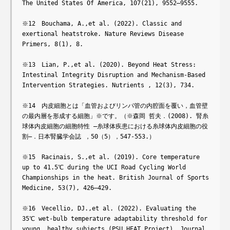
The United States Of America, 107(21), 9552–9555.

※12　Bouchama, A.,et al. (2022). Classic and 
exertional heatstroke. Nature Reviews Disease 
Primers, 8(1), 8.

※13　Lian, P.,et al. (2020). Beyond Heat Stress: 
Intestinal Integrity Disruption and Mechanism-Based 
Intervention Strategies. Nutrients , 12(3), 734. 

※14　内皮細胞とは「血管およびリンパ管の内腔面を覆い，血管壁
の最内層を形成する細胞」※です。（※森岡 哲夫．(2008). 腎糸
球体内皮細胞の細胞特性 ―糸球体疾患における糸球体内皮細胞の役
割―．日本腎臓学会誌 ，50（5），547-553.）

※15　Racinais, S.,et al. (2019). Core temperature 
up to 41.5℃ during the UCI Road Cycling World 
Championships in the heat. British Journal of Sports 
Medicine, 53(7), 426–429.

※16　Vecellio, DJ.,et al. (2022). Evaluating the 
35℃ wet-bulb temperature adaptability threshold for 
young, healthy subjects (PSU HEAT Project). Journal 