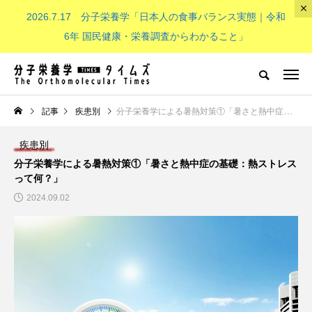
2026.7.17 分子栄養学「日本人の食事バランス実態｜令和
The Orthomolecular Times
6年 国民健康・栄養調査からわかること」
分子栄養学とは
子供（成長期）
NEW POST
記事
疾患別
分子栄養学による暑熱対策①「暑さと熱中症の基礎：熱ストレスって何？」
疾患別
分子栄養学とは
子供（成長期）
分子栄養学による暑熱対策①「暑さと熱中症の基礎：熱ストレス
って何？」
2024.09.02
分子栄養学「金子メソッド（Kan
子供の栄養「現代の子どもたち
eko’s method）とは？血液デー
必要なビタミンB群：その重要