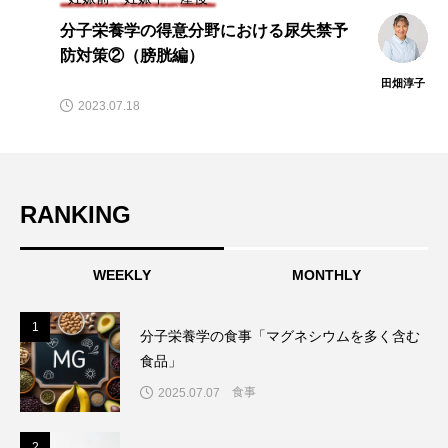
分子栄養学的リーキーガット症候群予防
対策②（生活習慣・栄養素対策編）
田畑淳子
2023.06.26
RANKING
WEEKLY
MONTHLY
1
1
分子栄養学の食事「マグネシウムを多く含む
食品」
食事
2025.07.07
2
2