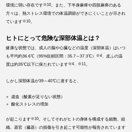
※10
環境に弱い存在です
。また、下半身麻痺や四肢麻痺のある
方々は、熱ストレス環境での体温調節ができにくいことが示され
※10
ています
。
ヒトにとって危険な深部体温とは？
健康な状態では、成人の脳や心臓などの温度（深部体温）はいつ
※4
も平均約36.6℃（95%信頼区間：35.7～37.3℃）
、皮ふの温
※4、※11
度は約35℃以下に保たれています
。
しかし深部体温が39～40℃に達すると、
虚血（酸素が足りない状態）
酸化ストレスの増加
※10
が起こります
。そしてそれがヒトの身体を構成する細胞、組
織、器官（臓器）の損傷を引き起こす可能性が報告されています