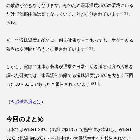
の放散ができなくなります。そのため湿球温度35℃の環境にいる
※11、
だけで深部体温は高くなっていくことが推測されています
※16
。
そして湿球温度35℃では、例え健康な人であっても、生存できる
※11
限界は６時間だろうと推定されています
。
しかし、実際に健康な若者が通常の日常生活を送る程度の活動を
調べた研究では、体温調節の保てる湿球温度は35℃を大きく下回
※16
った30～31℃であったと報告されています
。
（
※湿球温度とは
）
今回のまとめ
日本ではWBGT 28℃（気温 約31℃）で熱中症が増加し、WBGT
31℃（気温 約35℃）から熱中症が大量発生すると報告されてい