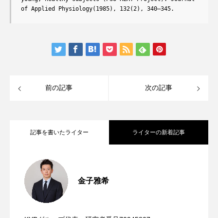
of Applied Physiology(1985), 132(2), 340–345.
前の記事
次の記事
記事を書いたライター
ライターの新着記事
脂肪を燃焼する分子栄養学「カルニチ
2025.03.31
金子雅希
分子栄養学の栄養素「ビタミンEが細胞膜
2025.03.10
ン」を作る必須アミノ酸・ビタミン（C、