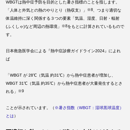
WBGTは熱中症予防を目的とした暑さ指標のことを指します。
※8
「人体と外気との熱のやりとり（熱収支）」
、つまり適切な
体温維持に深く関係する３つの要素「気温、湿度、日射・輻射
※8
(ふくしゃ)など周辺の熱環境」
をもとに計算されているもので
す。
日本救急医学会による『熱中症診療ガイドライン2024』によれ
ば
「WBGT が 28℃（気温 約31℃）から熱中症患者が増加し、
WBGT 31℃（気温 約35℃）から熱中症患者が大量発生するとさ
※9
れる」
ことが示されています。（
※暑さ指数（WBGT：湿球黒球温度）
とは
）