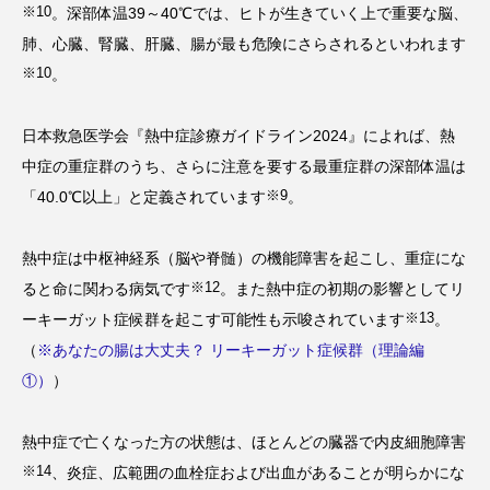
※10
。深部体温39～40℃では、ヒトが生きていく上で重要な脳、
肺、心臓、腎臓、肝臓、腸が最も危険にさらされるといわれます
※10
。
日本救急医学会『熱中症診療ガイドライン2024』によれば、熱
中症の重症群のうち、さらに注意を要する最重症群の深部体温は
※9
「40.0℃以上」と定義されています
。
熱中症は中枢神経系（脳や脊髄）の機能障害を起こし、重症にな
※12
ると命に関わる病気です
。また熱中症の初期の影響としてリ
※13
ーキーガット症候群を起こす可能性も示唆されています
。
（
※あなたの腸は大丈夫？ リーキーガット症候群（理論編
①）
）
熱中症で亡くなった方の状態は、ほとんどの臓器で内皮細胞障害
※14
、炎症、広範囲の血栓症および出血があることが明らかにな