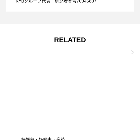
KYBグループ代表 研究者番号70945807
分子栄養学と運動「骨格筋が血糖値を下
2024.11.18
を守る仕組み」
B6、ナイアシン）、鉄
げる⁉ 運動効果と「GLUT4」の仕組みを
RELATED

わかりやすく解説」
腸内環境