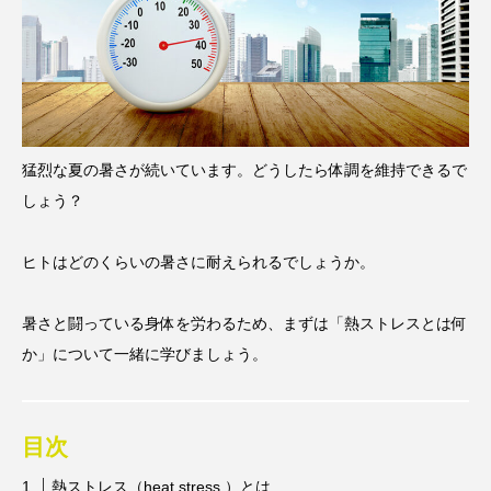
タ解析に基づく個別化栄養療法」
と効果的な摂取方法」
2026.01.16
2024.08.26
TAG LIST
CoQ10
DHA
EPA
α-リポ酸
猛烈な夏の暑さが続いています。どうしたら体調を維持できるで
しょう？
αリポ酸
オメガ3・EPA
オメガ3・EPA・DHA
カリウム
カルシウム
ヒトはどのくらいの暑さに耐えられるでしょうか。
クロム
グルタミン
ケイ素
セレン
暑さと闘っている身体を労わるため、まずは「熱ストレスとは何
か」について一緒に学びましょう。
タンパク質
ナイアシン
ナトリウム
パントテン酸
ビタミン
ビタミンA
目次
ビタミンB
ビタミンB6
ビタミンB群
熱ストレス（heat stress ）とは