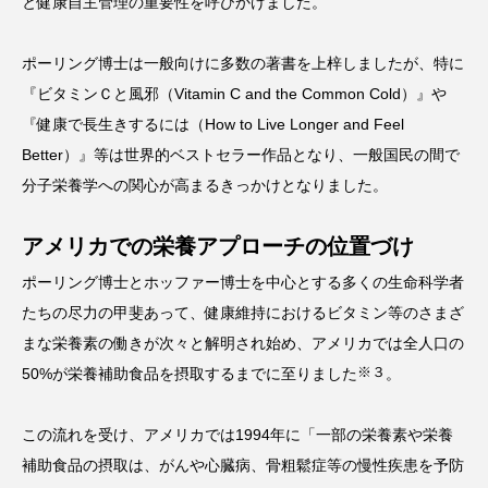
と健康自主管理の重要性を呼びかけました。
ポーリング博士は一般向けに多数の著書を上梓しましたが、特に
『ビタミンＣと風邪（Vitamin C and the Common Cold）』や
『健康で長生きするには（How to Live Longer and Feel
Better）』等は世界的ベストセラー作品となり、一般国民の間で
分子栄養学への関心が高まるきっかけとなりました。
アメリカでの栄養アプローチの位置づけ
ポーリング博士とホッファー博士を中心とする多くの生命科学者
たちの尽力の甲斐あって、健康維持におけるビタミン等のさまざ
まな栄養素の働きが次々と解明され始め、アメリカでは全人口の
※３
50%が栄養補助食品を摂取するまでに至りました
。
この流れを受け、アメリカでは1994年に「一部の栄養素や栄養
補助食品の摂取は、がんや心臓病、骨粗鬆症等の慢性疾患を予防