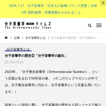
2026.7.17 分子栄養学「日本人の食事バランス実態｜令和
The Orthomolecular Times
6年 国民健康・栄養調査からわかること」
分子栄養学とは
子供（成長期）
NEW POST
記事
分子栄養学とは
分子栄養学の歴史②「分子栄養学の誕生」
分子栄養学とは
分子栄養学とは
子供（成長期）
分子栄養学の歴史②「分子栄養学の誕生」
2023.05.01
2023年、「分子整合栄養学（Orthomolecular Nutrition）」とい
う言葉が生まれて55年目の春。（※このウェブマガジンの中で
は、分子整合栄養学に代わり、分子栄養学という言葉を用いてい
ます。）
分子栄養学「金子メソッド（Kan
子供の栄養「現代の子どもたち
eko’s method）とは？血液デー
必要なビタミンB群：その重要
55年という節目に際し、分子栄養学の歴史を５回シリーズで振り