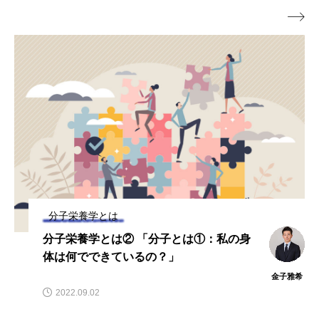

わかりやすく解説」
分子栄養学とは
分子栄養学とは② 「分子とは①：私の身
体は何でできているの？」
金子雅希
2022.09.02