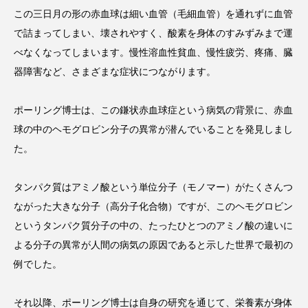
この三日月の形の赤血球は細い血管（毛細血管）を通れずに血管
で詰まってしまい、壊されやすく、酸素を身体のすみずみまで運
べなくなってしまいます。慢性溶血性貧血、慢性疲労、疼痛、臓
器障害など、さまざまな症状につながります。
ポーリング博士は、この鎌状赤血球症という病気の背景に、赤血
球の中のヘモグロビン分子の異常が潜んでいることを発見しまし
た。
タンパク質はアミノ酸という単位分子（モノマー）がたくさんつ
ながった大きな分子（高分子化合物）ですが、このヘモグロビン
というタンパク質分子の中の、たったひとつのアミノ酸の違いに
よる分子の異常が人間の病気の原因であると示した世界で最初の
例でした。
それ以降、ポーリング博士は自身の研究を通じて、栄養素が身体