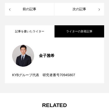
前の記事
次の記事
記事を書いたライター
ライターの新着記事
脂肪を燃焼する分子栄養学「カルニチ
2025.03.31
金子雅希
分子栄養学の栄養素「ビタミンEが細胞膜
2025.03.10
ン」を作る必須アミノ酸・ビタミン（C、
KYBグループ代表 研究者番号70945807
分子栄養学と運動「骨格筋が血糖値を下
2024.11.18
を守る仕組み」
B6、ナイアシン）、鉄
げる⁉ 運動効果と「GLUT4」の仕組みを
RELATED