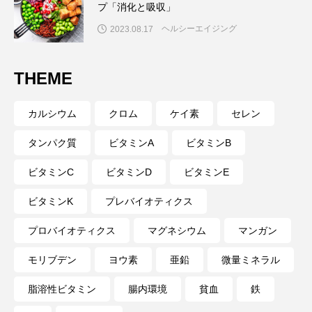
プ「消化と吸収」
ヘルシーエイジング
2023.08.17
THEME
カルシウム
クロム
ケイ素
セレン
タンパク質
ビタミンA
ビタミンB
ビタミンC
ビタミンD
ビタミンE
ビタミンK
プレバイオティクス
プロバイオティクス
マグネシウム
マンガン
モリブデン
ヨウ素
亜鉛
微量ミネラル
脂溶性ビタミン
腸内環境
貧血
鉄