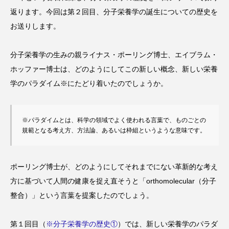
タ解析に基づく個別化栄養療法」
と効果的な摂取方法」
返ります。今回は第２回目、分子栄養学の誕生についての歴史を
2026.01.16
2024.08.26
お送りします。
TAG LIST
分子栄養学の生みの親ライナス・ポーリング博士、エイブラム・
ホッファー博士は、どのようにしてこの新しい概念、新しい栄養
CoQ10
DHA
EPA
α-リポ酸
学のパラダイム※にたどり着いたのでしょうか。
αリポ酸
オメガ3・EPA
※パラダイムとは、科学の領域でよく使われる言葉で、ものごとの
オメガ3・EPA・DHA
カリウム
カルシウム
規範となる考え方、方法論、あるいは枠組というような意味です。
クロム
グルタミン
ケイ素
セレン
タンパク質
ナイアシン
ナトリウム
ポーリング博士が、どのようにしてそれまでにない革新的な考え
方に基づいて人間の健康を捉え直そうと「orthomolecular（分子
パントテン酸
ビタミン
ビタミンA
整合）」という言葉を提案したのでしょう。
ビタミンB
ビタミンB6
ビタミンB群
第１回目（
※分子栄養学の歴史①
）では、新しい栄養学のパラダ