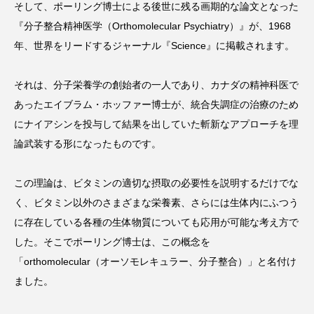
そして、ポーリング博士による後世に残る画期的な論文となった
『分子整合精神医学（Orthomolecular Psychiatry）』が、1968
年、世界をリードするジャーナル『Science』に掲載されます。
それは、分子栄養学の創始者の一人であり、カナダの精神科医で
あったエイブラム・ホッファー博士が、統合失調症の治療のため
にナイアシンを投与して結果を出していた斬新なアプローチを理
論武装する形になったものです。
この理論は、ビタミンの適切な摂取の必要性を説明するだけでな
く、ビタミン以外のさまざまな栄養素、さらには生体内にふつう
に存在している各種の生体物質についても応用が可能な考え方で
した。そこでポーリング博士は、この概念を
「orthomolecular（オーソモレキュラー、分子整合）」と名付け
ました。