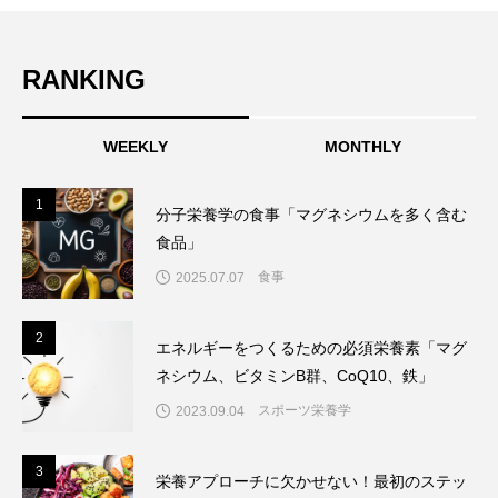
RANKING
WEEKLY
MONTHLY
1
1
分子栄養学の食事「マグネシウムを多く含む
食品」
食事
2025.07.07
2
2
エネルギーをつくるための必須栄養素「マグ
ネシウム、ビタミンB群、CoQ10、鉄」
スポーツ栄養学
2023.09.04
3
3
栄養アプローチに欠かせない！最初のステッ