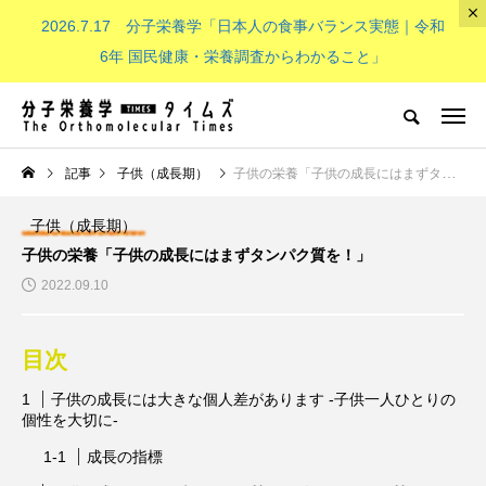
2026.7.17 分子栄養学「日本人の食事バランス実態｜令和
The Orthomolecular Times
6年 国民健康・栄養調査からわかること」
分子栄養学とは
子供（成長期）
NEW POST
記事
子供（成長期）
子供の栄養「子供の成長にはまずタンパク質を！」
子供（成長期）
分子栄養学とは
子供（成長期）
子供の栄養「子供の成長にはまずタンパク質を！」
2022.09.10
目次
子供の成長には大きな個人差があります -子供一人ひとりの
個性を大切に-
分子栄養学「金子メソッド（Kan
子供の栄養「現代の子どもたち
成長の指標
eko’s method）とは？血液デー
必要なビタミンB群：その重要