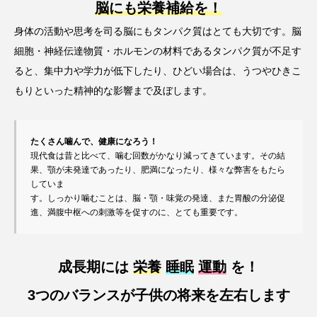
脳にも栄養補給を！
身体の活動や思考を司る脳にもタンパク質はとても大切です。脳
細胞・神経伝達物質・ホルモンの材料であるタンパク質が不足す
ると、集中力や学力が低下したり、ひどい場合は、うつやひきこ
もりといった精神的な影響まで及ぼします。
たくさん噛んで、健康になろう！
現代食は昔と比べて、噛む回数がかなり減ってきています。その結
果、顎が未発達であったり、肥満になったり、様々な弊害をもたら
していま

す。しっかり噛むことは、脳・顎・味覚の発達、また胃酸の分泌促
進、満腹中枢への刺激等を促すのに、とても重要です。
成長期には
栄養
睡眠
運動
を！
3つのバランスが子供の将来を左右します