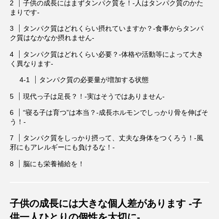
タ解析に基づく個別化栄養療法」
と効果的な摂取方法」
子供の成長にはまずタンパク質を！-人はタンパク質のかた
2026.01.16
2024.08.26
まりです-
タンパク質はどれくらい摂れていますか？-食事からタンパ
ク質はなかなか摂れません-
TAG LIST
タンパク質はどれくらい必要？-体格や活動等によって大き
く異なります-
CoQ10
DHA
EPA
α-リポ酸
タンパク質の必要量が増加する状態
αリポ酸
オメガ3・EPA
現代っ子は足長？！-実はそうではありません-
“寝る子は育つ”は本当？-成長ホルモンでしっかり骨を伸ばそ
オメガ3・EPA・DHA
カリウム
カルシウム
う！-
クロム
グルタミン
ケイ素
セレン
タンパク質をしっかり摂って、丈夫な身体をつくろう！-風
邪にもアレルギーにも負けるな！-
タンパク質
ナイアシン
ナトリウム
脳にも栄養補給を！
パントテン酸
ビタミン
ビタミンA
ビタミンB
ビタミンB6
ビタミンB群
子供の成長には大きな個人差があります -子
供一人ひとりの個性を大切に-