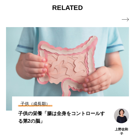
RELATED
含む食品」

子供（成長期）
子供の栄養「腸は全身をコントロールす
る第2の脳」
上野佐和
子