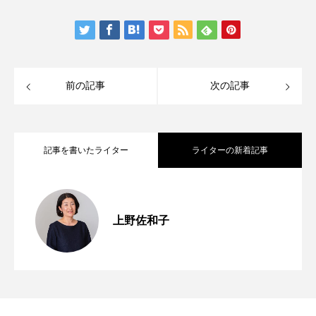
前の記事
次の記事
記事を書いたライター
ライターの新着記事
分子栄養学「日本人の食事バランス実態
2026.07.17
上野佐和子
分子栄養学の食事「カルシウムを多く含
2025.08.08
｜令和6年 国民健康・栄養調査からわか
分子栄養学の食事「マグネシウムを多く
2025.07.07
む食品」
ること」