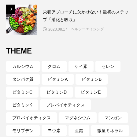
3
3
栄養アプローチに欠かせない！最初のステッ
プ「消化と吸収」
ヘルシーエイジング
2023.08.17
THEME
カルシウム
クロム
ケイ素
セレン
タンパク質
ビタミンA
ビタミンB
ビタミンC
ビタミンD
ビタミンE
ビタミンK
プレバイオティクス
プロバイオティクス
マグネシウム
マンガン
モリブデン
ヨウ素
亜鉛
微量ミネラル