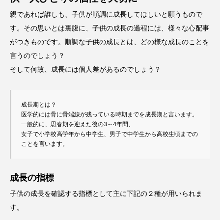
ビタミンC
ビタミンD
ビタミンE
親であれば誰しも、子供が順調に成長してほしいと願うもので
ビタミンK
プレバイオティクス
す。その思いとは裏腹に、子供の成長の過程には、様々な心配事
がつきものです。順調な子供の成長とは、どの様な成長のことを
プロバイオティクス
マグネシウム
言うのでしょう？
マンガン
モリブデン
ヨウ素
亜鉛
そして何故、成長には個人差があるのでしょう？
亜鉛、銅
亜鉛・銅
免疫
口腔内環境
成長期とは？

微量ミネラル
糖質
糖質・血糖値
医学的には骨に骨端線が残っている時期までを成長期と言います。
一般的に、思春期を迎えた後の3～4年間、

脂溶性ビタミン
腸内環境
血糖値
女子で小学校高学年から中学生、男子で中学生から高校生頃までの
ことを言います。
貧血
貧血 鉄
貧血鉄
酵素
鉄
鉄、
銅
食物繊維
成長の指標
子供の成長を確認する指標として主に下記の２種が用いられま
す。