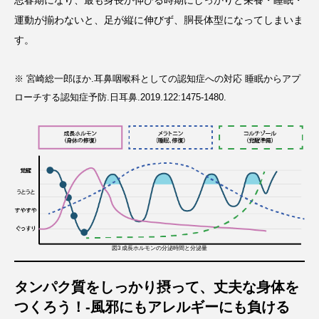
運動が揃わないと、足が縦に伸びず、胴長体型になってしまいま
す。
※ 宮崎総一郎ほか.耳鼻咽喉科としての認知症への対応 睡眠からアプ
ローチする認知症予防.日耳鼻.2019.122:1475-1480.
図3 成長ホルモンの分泌時間と分泌量
タンパク質をしっかり摂って、丈夫な身体を
つくろう！-風邪にもアレルギーにも負ける