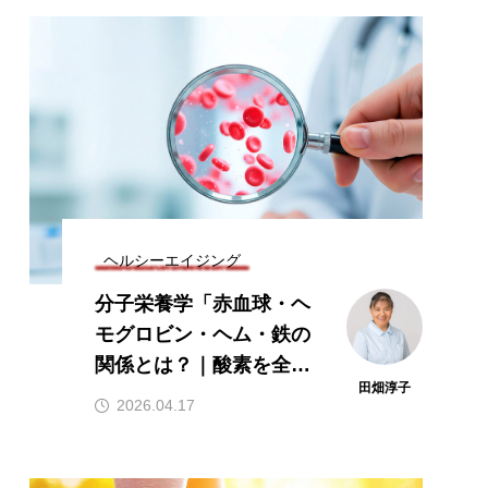
ヘルシーエイジング
分子栄養学「赤血球・ヘ
モグロビン・ヘム・鉄の
EPA・DHA
カリウム
関係とは？｜酸素を全身
イアシン
ナトリウム
田畑淳子
に運ぶ細胞のしくみ」
2026.04.17
B群
ビタミンC
マグネシウム