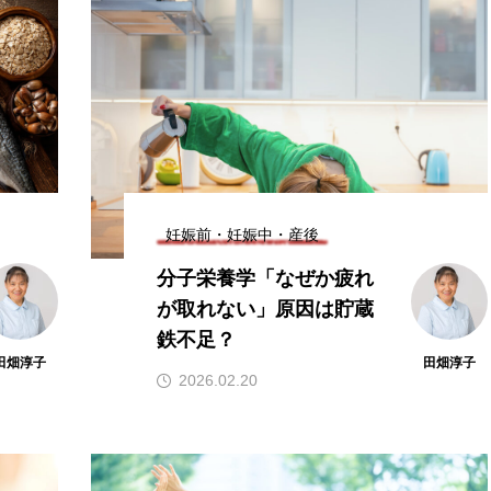
ヨウ素
亜鉛
亜鉛、銅
亜鉛・銅
免疫
糖質・血糖値
脂溶性ビタミン
腸内環境
血糖値
鉄、
銅
食物繊維
妊娠前・妊娠中・産後
分子栄養学「なぜか疲れ
が取れない」原因は貯蔵
鉄不足？
田畑淳子
田畑淳子
2026.02.20