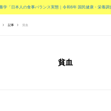
 分子栄養学「日本人の食事バランス実態｜令和6年 国民健康・栄養
NEW POST
記事
貧血
子供（成長期）
貧血