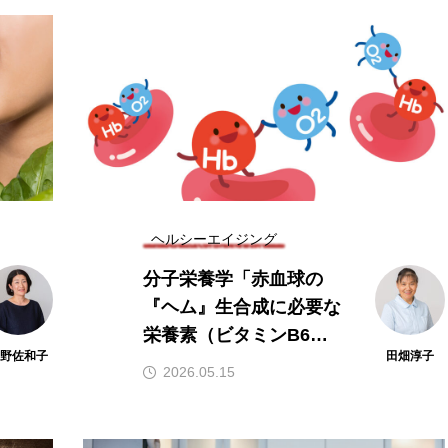
Kane
子供の栄養「現代の子どもたちに
液データ
必要なビタミンB群：その重要性
法」
と効果的な摂取方法」
2024.08.26
TAG LIST
ヘルシーエイジング
分子栄養学「赤血球の
『ヘム』生合成に必要な
α-リポ酸
αリポ酸
オメガ3・EPA
オメガ3・
栄養素（ビタミンB6・
グルタミン
ケイ素
セレン
タンパク質
ナ
上野佐和子
田畑淳子
亜鉛・鉄）」
2026.05.15
ビタミンA
ビタミンB
ビタミンB6
ビタミン
ビタミンK
プレバイオティクス
プロバイオティクス