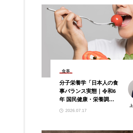
分子栄養学「金子メソッド（
ko’s method）とは？血
解析に基づく個別化栄養療
2026.01.16
食事
分子栄養学「日本人の食
事バランス実態｜令和6
CoQ10
DHA
EPA
年 国民健康・栄養調査
カルシウム
クロム
からわかること」
2026.07.17
パントテン酸
ビタミン
ビタミンD
ビタミンE