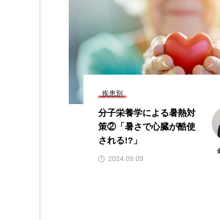
疾患別
分子栄養学による暑熱対
策②「暑さで心臓が酷使
される!?」
2024.09.09