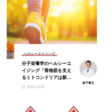
口腔内環境
貧血
貧血 鉄
ヘルシーエイジング
分子栄養学のヘルシーエ
イジング「骨格筋を支え
るミトコンドリアは新し
金子俊之
く生まれ変わる」
2024.12.02