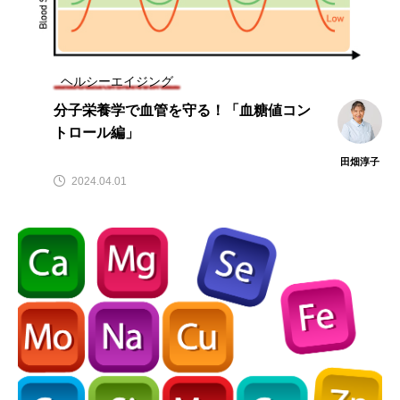
ビタミンC
ビタミンD
ビタミンE
ビタミンK
プレバイオティクス
ヘルシーエイジング
プロバイオティクス
マグネシウム
分子栄養学で血管を守る！「血糖値コン
マンガン
モリブデン
ヨウ素
亜鉛
トロール編」
亜鉛、銅
亜鉛・銅
免疫
口腔内環境
田畑淳子
2024.04.01
微量ミネラル
糖質
糖質・血糖値
脂溶性ビタミン
腸内環境
血糖値
貧血
貧血 鉄
貧血鉄
酵素
鉄
鉄、
銅
食物繊維