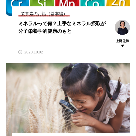
栄養素のお話（基本編）
ミネラルって何？上手なミネラル摂取が
分子栄養学的健康のもと
上野佐和
子
2023.10.02