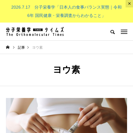
2026.7.17 分子栄養学「日本人の食事バランス実態｜令和
The Orthomolecular Times
6年 国民健康・栄養調査からわかること」
分子栄養学とは
子供（成長期）
NEW POST
記事
ヨウ素
分子栄養学とは
子供（成長期）
ヨウ素
分子栄養学「金子メソッド（Kan
子供の栄養「現代の子どもたち
eko’s method）とは？血液デー
必要なビタミンB群：その重要