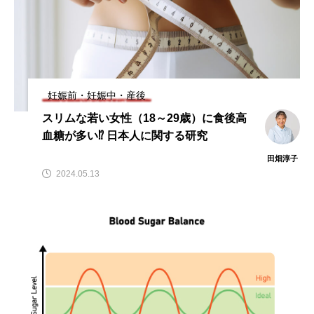
タ解析に基づく個別化栄養療法」
と効果的な摂取方法」
2026.01.16
2024.08.26
TAG LIST
妊娠前・妊娠中・産後
CoQ10
DHA
EPA
α-リポ酸
スリムな若い女性（18～29歳）に食後高
血糖が多い⁉ 日本人に関する研究
αリポ酸
オメガ3・EPA
田畑淳子
オメガ3・EPA・DHA
カリウム
カルシウム
2024.05.13
クロム
グルタミン
ケイ素
セレン
タンパク質
ナイアシン
ナトリウム
パントテン酸
ビタミン
ビタミンA
ビタミンB
ビタミンB6
ビタミンB群