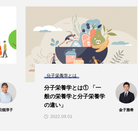
Kane
子供の栄養「現代の子どもたちに
液データ
必要なビタミンB群：その重要性
法」
と効果的な摂取方法」
2024.08.26
TAG LIST
分子栄養学とは
分子栄養学とは① 「一
α-リポ酸
αリポ酸
オメガ3・EPA
オメガ3・
般の栄養学と分子栄養学
の違い」
グルタミン
ケイ素
セレン
タンパク質
ナ
田畑淳子
金子雅希
2022.09.01
ビタミンA
ビタミンB
ビタミンB6
ビタミン
ビタミンK
プレバイオティクス
プロバイオティクス