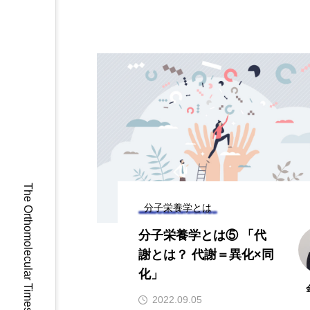
マンガン
モリブデン
微量ミネラル
糖質
貧血鉄
酵素
鉄
The Orthomolecular Times
分子栄養学とは
分子栄養学とは⑤ 「代
謝とは？ 代謝＝異化×同
化」
2022.09.05