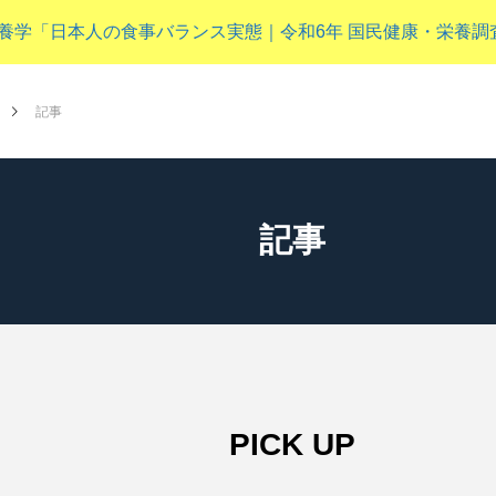
 分子栄養学「日本人の食事バランス実態｜令和6年 国民健康・栄養
NEW POST
記事
子供（成長期）
記事
PICK UP