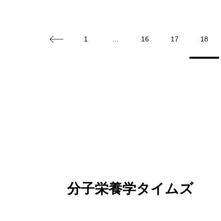
1
…
16
17
18
分子栄養学タイムズ