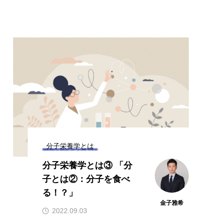
口腔内環境
貧血
貧血 鉄
分子栄養学とは
分子栄養学とは③ 「分
子とは②：分子を食べ
る！？」
金子雅希
2022.09.03