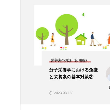
分子栄養学「金子メソッド（
ko’s method）とは？血
解析に基づく個別化栄養療
2026.01.16
栄養素のお話（応用編）
分子栄養学における免疫
CoQ10
DHA
EPA
と栄養素の基本対策②
カルシウム
クロム
2023.03.13
パントテン酸
ビタミン
ビタミンD
ビタミンE