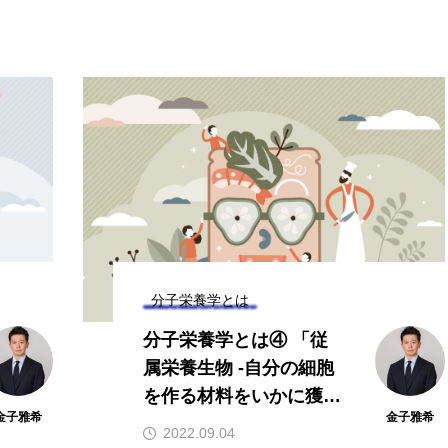
ヨウ素
亜鉛
亜鉛、銅
亜鉛・銅
免疫
糖質・血糖値
脂溶性ビタミン
腸内環境
血糖値
鉄、
銅
食物繊維
分子栄養学とは
分子栄養学とは④ 「従
属栄養生物 -自分の細胞
を作る材料をいかに獲得
金子雅希
金子雅希
するか」
2022.09.04