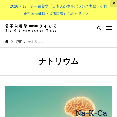
2026.7.17 分子栄養学「日本人の食事バランス実態｜令和
The Orthomolecular Times
6年 国民健康・栄養調査からわかること」
分子栄養学とは
子供（成長期）
NEW POST
記事
ナトリウム
分子栄養学とは
子供（成長期）
ナトリウム
分子栄養学「金子メソッド（Kan
子供の栄養「現代の子どもたち
eko’s method）とは？血液デー
必要なビタミンB群：その重要