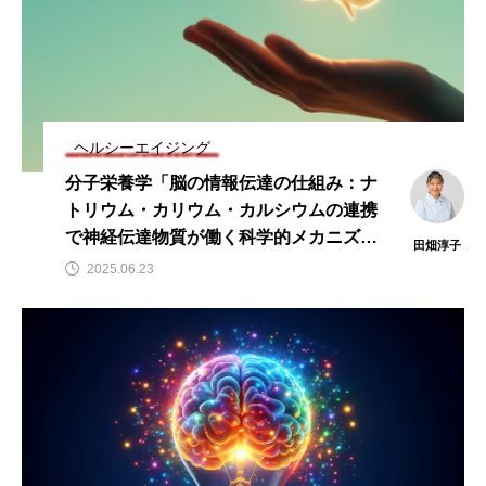
タ解析に基づく個別化栄養療法」
と効果的な摂取方法」
2026.01.16
2024.08.26
TAG LIST
ヘルシーエイジング
CoQ10
DHA
EPA
α-リポ酸
分子栄養学「脳の情報伝達の仕組み：ナ
トリウム・カリウム・カルシウムの連携
αリポ酸
オメガ3・EPA
で神経伝達物質が働く科学的メカニズ
田畑淳子
オメガ3・EPA・DHA
カリウム
カルシウム
ム」
2025.06.23
クロム
グルタミン
ケイ素
セレン
タンパク質
ナイアシン
ナトリウム
パントテン酸
ビタミン
ビタミンA
ビタミンB
ビタミンB6
ビタミンB群