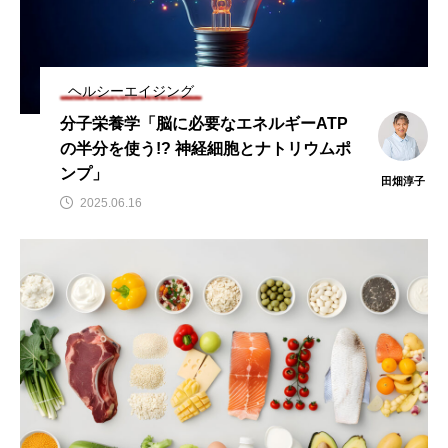
ビタミンC
ビタミンD
ビタミンE
ビタミンK
プレバイオティクス
ヘルシーエイジング
プロバイオティクス
マグネシウム
分子栄養学「脳に必要なエネルギーATP
マンガン
モリブデン
ヨウ素
亜鉛
の半分を使う!? 神経細胞とナトリウムポ
ンプ」
亜鉛、銅
亜鉛・銅
免疫
口腔内環境
田畑淳子
2025.06.16
微量ミネラル
糖質
糖質・血糖値
脂溶性ビタミン
腸内環境
血糖値
貧血
貧血 鉄
貧血鉄
酵素
鉄
鉄、
銅
食物繊維